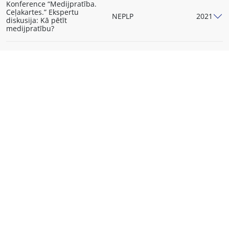
Konference “Medijpratība.
Ceļakartes.” Ekspertu
NEPLP
2021
diskusija: Kā pētīt
medijpratību?
Konference “Medijpratība.
Ceļakartes.” Ľuboš Kukliš
NEPLP
2021
uzruna
Konference “Medijpratība.
Ceļakartes.” Diskusija:
NEPLP
2021
Uzticēšanās un patiesība
Konference “Medijpratība.
NEPLP
2021
Ceļakartes.” Noslēgums
Conference “Media literacy.
Roadmaps.” How to develop a
NEPLP
2021
media literacy strategy in
Latvia?
Conference “Media literacy.