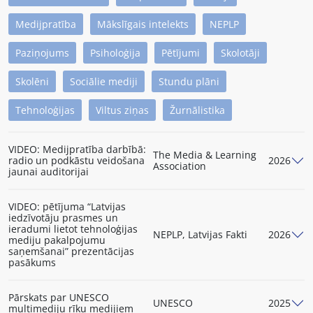
Medijpratība
Mākslīgais intelekts
NEPLP
Paziņojums
Psiholoģija
Pētījumi
Skolotāji
Skolēni
Sociālie mediji
Stundu plāni
Tehnoloģijas
Viltus ziņas
Žurnālistika
VIDEO: Medijpratība darbībā:
The Media & Learning
radio un podkāstu veidošana
2026
Association
jaunai auditorijai
VIDEO: pētījuma “Latvijas
iedzīvotāju prasmes un
ieradumi lietot tehnoloģijas
NEPLP, Latvijas Fakti
2026
mediju pakalpojumu
saņemšanai” prezentācijas
pasākums
Pārskats par UNESCO
UNESCO
2025
multimediju rīku medijiem