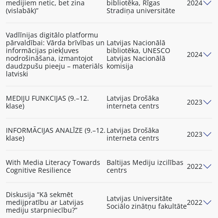
medijiem netic, bet zina
bibliotēka, Rīgas
2024
(vislabāk)”
Stradiņa universitāte
Vadlīnijas digitālo platformu
pārvaldībai: Vārda brīvības un
Latvijas Nacionālā
informācijas piekļuves
bibliotēka, UNESCO
2024
nodrošināšana, izmantojot
Latvijas Nacionālā
daudzpušu pieeju – materiāls
komisija
latviski
MEDIJU FUNKCIJAS (9.–12.
Latvijas Drošāka
2023
klase)
interneta centrs
INFORMĀCIJAS ANALĪZE (9.–12.
Latvijas Drošāka
2023
klase)
interneta centrs
With Media Literacy Towards
Baltijas Mediju izcilības
2022
Cognitive Resilience
centrs
Diskusija “Kā sekmēt
Latvijas Universitāte
medijpratību ar Latvijas
2022
Sociālo zinātņu fakultāte
mediju starpniecību?”