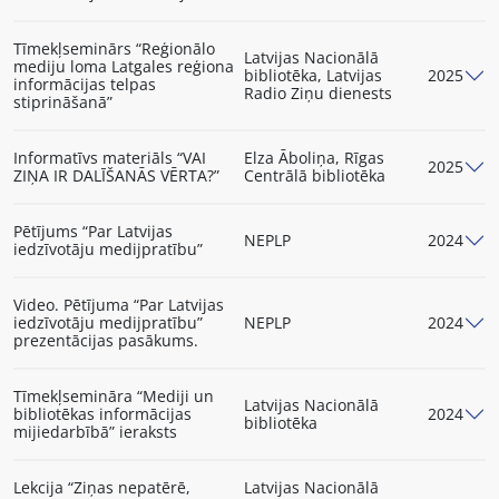
Tīmekļseminārs “Reģionālo
Latvijas Nacionālā
mediju loma Latgales reģiona
bibliotēka, Latvijas
2025
informācijas telpas
Radio Ziņu dienests
stiprināšanā”
Informatīvs materiāls “VAI
Elza Āboliņa, Rīgas
2025
ZIŅA IR DALĪŠANĀS VĒRTA?”
Centrālā bibliotēka
Pētījums “Par Latvijas
NEPLP
2024
iedzīvotāju medijpratību”
Video. Pētījuma “Par Latvijas
iedzīvotāju medijpratību”
NEPLP
2024
prezentācijas pasākums.
Tīmekļsemināra “Mediji un
Latvijas Nacionālā
bibliotēkas informācijas
2024
bibliotēka
mijiedarbībā” ieraksts
Lekcija “Ziņas nepatērē,
Latvijas Nacionālā