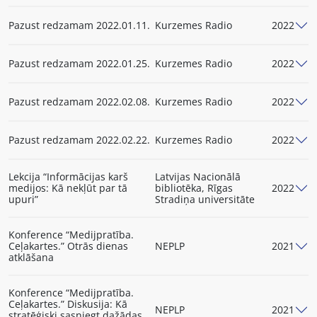
Pazust redzamam 2022.01.11.
Kurzemes Radio
2022
Pazust redzamam 2022.01.25.
Kurzemes Radio
2022
Pazust redzamam 2022.02.08.
Kurzemes Radio
2022
Pazust redzamam 2022.02.22.
Kurzemes Radio
2022
Lekcija “Informācijas karš
Latvijas Nacionālā
medijos: Kā nekļūt par tā
bibliotēka, Rīgas
2022
upuri”
Stradiņa universitāte
Konference “Medijpratība.
Ceļakartes.” Otrās dienas
NEPLP
2021
atklāšana
Konference “Medijpratība.
Ceļakartes.” Diskusija: Kā
NEPLP
2021
stratēģiski sasniegt dažādas