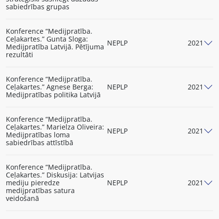
sabiedrības grupas
Konference “Medijpratība.
Ceļakartes.” Gunta Sloga:
NEPLP
2021
Medijpratība Latvijā. Pētījuma
rezultāti
Konference “Medijpratība.
Ceļakartes.” Agnese Berga:
NEPLP
2021
Medijpratības politika Latvijā
Konference “Medijpratība.
Ceļakartes.” Marielza Oliveira:
NEPLP
2021
Medijpratības loma
sabiedrības attīstībā
Konference “Medijpratība.
Ceļakartes.” Diskusija: Latvijas
mediju pieredze
NEPLP
2021
medijpratības satura
veidošanā