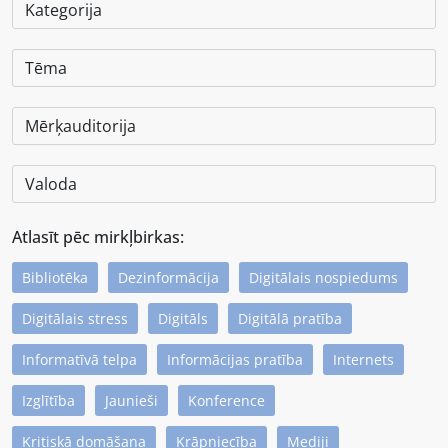
Atlasīt pēc mirkļbirkas:
Bibliotēka
Dezinformācija
Digitālais nospiedums
Digitālais stress
Digitāls
Digitālā pratība
Informatīvā telpa
Informācijas pratība
Internets
Izglītība
Jaunieši
Konference
Kritiskā domāšana
Krāpniecība
Mediji