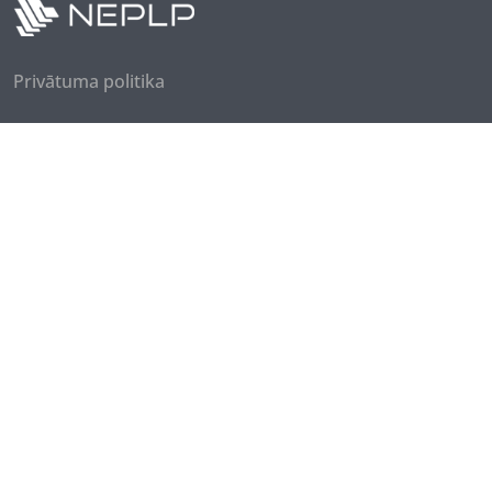
Privātuma politika
Seko mums
Piesakies jaunumiem
© 2026 Medijpratības datubāze. Visas tiesības
aizsargātas.