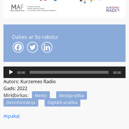
Dalies ar šo rakstu:
Audio
00:00
00:00
atskaņotājs
Autors: Kurzemes Radio
Gads: 2022
Mirkļbirkas:
Mediji
Medijpratība
Dezinformācija
Digitālā pratība
Atpakaļ