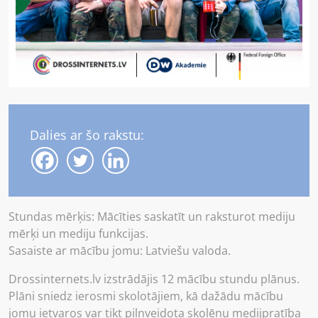
Dalies ar šo rakstu:
Stundas mērķis: Mācīties saskatīt un raksturot mediju
mērķi un mediju funkcijas.
Sasaiste ar mācību jomu: Latviešu valoda.
Drossinternets.lv izstrādājis 12 mācību stundu plānus.
Plāni sniedz ierosmi skolotājiem, kā dažādu mācību
jomu ietvaros var tikt pilnveidota skolēnu medijpratība