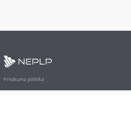
Privātuma politika
Seko mums
Piesakies jaunumiem