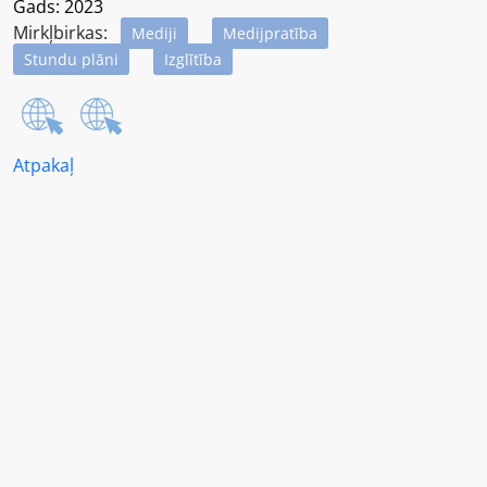
Gads: 2023
Mirkļbirkas:
Mediji
Medijpratība
Stundu plāni
Izglītība
Atpakaļ