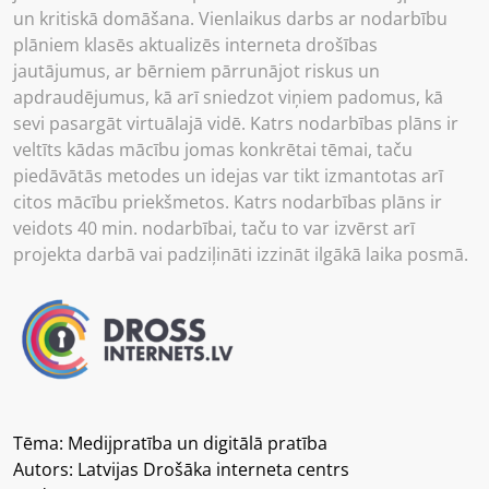
un kritiskā domāšana. Vienlaikus darbs ar nodarbību
plāniem klasēs aktualizēs interneta drošības
jautājumus, ar bērniem pārrunājot riskus un
apdraudējumus, kā arī sniedzot viņiem padomus, kā
sevi pasargāt virtuālajā vidē. Katrs nodarbības plāns ir
veltīts kādas mācību jomas konkrētai tēmai, taču
piedāvātās metodes un idejas var tikt izmantotas arī
citos mācību priekšmetos. Katrs nodarbības plāns ir
veidots 40 min. nodarbībai, taču to var izvērst arī
projekta darbā vai padziļināti izzināt ilgākā laika posmā.
Tēma: Medijpratība un digitālā pratība
Autors: Latvijas Drošāka interneta centrs