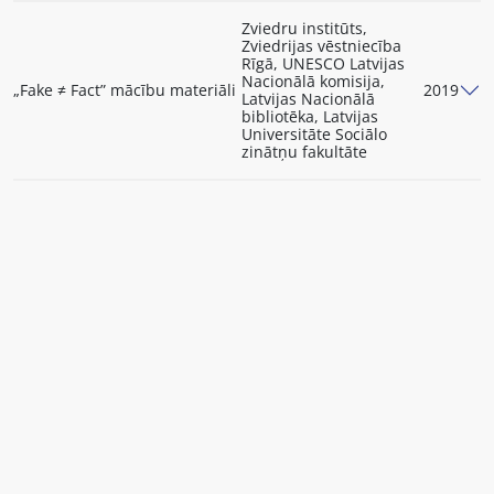
Zviedru institūts,
Zviedrijas vēstniecība
Rīgā, UNESCO Latvijas
Nacionālā komisija,
„Fake ≠ Fact” mācību materiāli
2019
Latvijas Nacionālā
bibliotēka, Latvijas
Universitāte Sociālo
zinātņu fakultāte