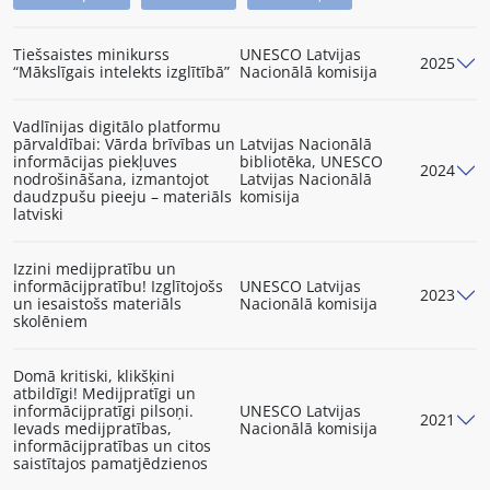
Tiešsaistes minikurss
UNESCO Latvijas
2025
“Mākslīgais intelekts izglītībā”
Nacionālā komisija
Vadlīnijas digitālo platformu
pārvaldībai: Vārda brīvības un
Latvijas Nacionālā
informācijas piekļuves
bibliotēka, UNESCO
2024
nodrošināšana, izmantojot
Latvijas Nacionālā
daudzpušu pieeju – materiāls
komisija
latviski
Izzini medijpratību un
informācijpratību! Izglītojošs
UNESCO Latvijas
2023
un iesaistošs materiāls
Nacionālā komisija
skolēniem
Domā kritiski, klikšķini
atbildīgi! Medijpratīgi un
informācijpratīgi pilsoņi.
UNESCO Latvijas
2021
Ievads medijpratības,
Nacionālā komisija
informācijpratības un citos
saistītajos pamatjēdzienos