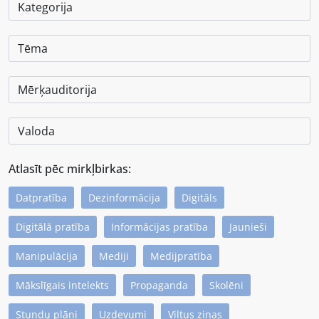
Atlasīt pēc mirkļbirkas:
Datpratība
Dezinformācija
Digitāls
Digitālā pratība
Informācijas pratība
Jaunieši
Manipulācija
Mediji
Medijpratība
Mākslīgais intelekts
Propaganda
Skolēni
Stundu plāni
Uzdevumi
Viltus ziņas