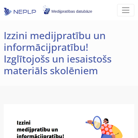
Skip to main content
Izzini medijpratību un
informācijpratību!
Izglītojošs un iesaistošs
materiāls skolēniem