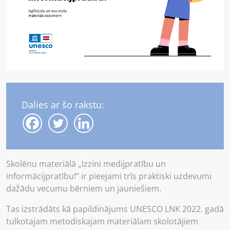
Dalies ar šo rakstu:
Skolēnu materiālā „Izzini medijpratību un
informācijpratību!” ir pieejami trīs praktiski uzdevumi
dažādu vecumu bērniem un jauniešiem.
Tas izstrādāts kā papildinājums UNESCO LNK 2022. gadā
tulkotajam metodiskajam materiālam skolotājiem