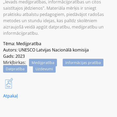
„Ievads medijpratības, informācijpratības un citos
saistītajos jēdzienos”. Materiāla mērķis ir sniegt
praktisku atbalstu pedagogiem, piedāvājot radošas
metodes un stundu idejas, kas palīdz skolēniem
aizraujošā veidā apgūt datpratību, medijpratību un
informācijpratību.
Tēma: Medijpratība
Autors: UNESCO Latvijas Nacionālā komisija
Gads: 2023
Mirkļbirkas:
Medijpratība
Informācijas pratība
Datpratība
Uzdevumi
Atpakaļ