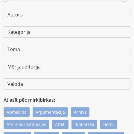
Atlasīt pēc mirkļbirkas:
Apmācība
Argumentācija
Arhīvs
Atmiņas institūcijas
Attēli
Bibliotēka
Bērni