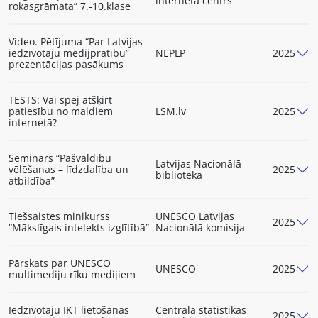
interneta centrs
rokasgrāmata” 7.-10.klase
Video. Pētījuma “Par Latvijas
iedzīvotāju medijpratību”
NEPLP
2025
prezentācijas pasākums
TESTS: Vai spēj atšķirt
patiesību no maldiem
LSM.lv
2025
internetā?
Seminārs “Pašvaldību
Latvijas Nacionālā
vēlēšanas – līdzdalība un
2025
bibliotēka
atbildība”
Tiešsaistes minikurss
UNESCO Latvijas
2025
“Mākslīgais intelekts izglītībā”
Nacionālā komisija
Pārskats par UNESCO
UNESCO
2025
multimediju rīku medijiem
Iedzīvotāju IKT lietošanas
Centrālā statistikas
2025