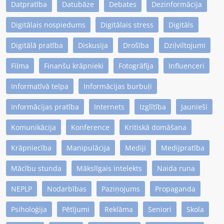
Datpratība
Datubāze
Debates
Dezinformācija
Digitālais nospiedums
Digitālais stress
Digitāls
Digitālā pratība
Diskusija
Drošība
Dziļviltojumi
Filma
Finanšu krāpnieki
Fotogrāfija
Influenceri
Informatīvā telpa
Informācijas burbuļi
Informācijas pratība
Internets
Izglītība
Jaunieši
Komunikācija
Konference
Kritiskā domāšana
Krāpniecība
Manipulācija
Mediji
Medijpratība
Mācību stunda
Mākslīgais intelekts
Naida runa
NEPLP
Nodarbības
Paziņojums
Propaganda
Psiholoģija
Pētījumi
Reklāma
Seniori
Skola