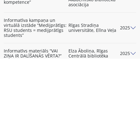
kompetence”
asociācija
Informatīva kampaņa un
virtuālā izstāde “Medijprātīgs:
Rīgas Stradiņa
2025
RSU students = medijprātīgs
universitāte, Elīna Veļa
students”
Informatīvs materiāls “VAI
Elza Āboliņa, Rīgas
2025
ZIŅA IR DALĪŠANĀS VĒRTA?”
Centrālā bibliotēka
4 jauni medijpratības
Latvijas Drošāka
2024
nodarbību plāni
interneta centrs
Rokasgrāmata pedagogiem
Latvijas Drošāka
2024
“Esi Interneta izcilnieks”
interneta centrs
Latvijas Drošāka
Materiālu kopa “Make it clear”
2024
interneta centrs
GALDA SPĒLE “DIGITĀLIE
Latvijas Drošāka
2024
PRĀTNIEKI”
interneta centrs