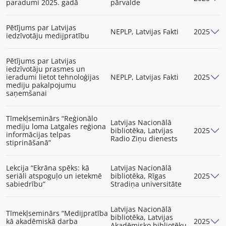
paradumi 2025. gadā
pārvalde
Pētījums par Latvijas
NEPLP, Latvijas Fakti
2025
iedzīvotāju medijpratību
Pētījums par Latvijas
iedzīvotāju prasmes un
ieradumi lietot tehnoloģijas
NEPLP, Latvijas Fakti
2025
mediju pakalpojumu
saņemšanai
Tīmekļseminārs “Reģionālo
Latvijas Nacionālā
mediju loma Latgales reģiona
bibliotēka, Latvijas
2025
informācijas telpas
Radio Ziņu dienests
stiprināšanā”
Lekcija “Ekrāna spēks: kā
Latvijas Nacionālā
seriāli atspoguļo un ietekmē
bibliotēka, Rīgas
2025
sabiedrību”
Stradiņa universitāte
Latvijas Nacionālā
Tīmekļseminārs “Medijpratība
bibliotēka, Latvijas
kā akadēmiskā darba
2025
Akadēmisko bibliotēku