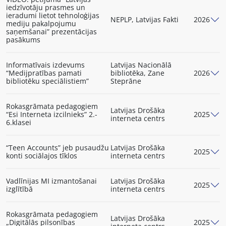
iedzīvotāju prasmes un
ieradumi lietot tehnoloģijas
NEPLP, Latvijas Fakti
2026
mediju pakalpojumu
saņemšanai” prezentācijas
pasākums
Informatīvais izdevums
Latvijas Nacionālā
“Medijpratības pamati
bibliotēka, Zane
2026
bibliotēku speciālistiem”
Steprāne
Rokasgrāmata pedagogiem
Latvijas Drošāka
“Esi Interneta izcilnieks” 2.-
2025
interneta centrs
6.klasei
“Teen Accounts” jeb pusaudžu
Latvijas Drošāka
2025
konti sociālajos tīklos
interneta centrs
Vadlīnijas MI izmantošanai
Latvijas Drošāka
2025
izglītībā
interneta centrs
Rokasgrāmata pedagogiem
Latvijas Drošāka
„Digitālās pilsonības
2025