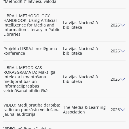
“MethodKit” latviešu valodā
LIBRA.I. METHODOLOGY
HANDBOOK: Using Artificial
Latvijas Nacionālā
Intelligence for Media and
2026
bibliotēka
Information Literacy in Public
Libraries
Projekta LIBRA.I. noslēguma
Latvijas Nacionālā
2026
konference
bibliotēka
LIBRA.I. METODIKAS
ROKASGRĀMATA: Mākslīgā
intelekta izmantošana
Latvijas Nacionālā
2026
medijpratības un
bibliotēka
informācijpratības
veicināšanai bibliotēkās
VIDEO: Medijpratība darbībā:
The Media & Learning
radio un podkāstu veidošana
2026
Association
jaunai auditorijai
VIDEO: pētījuma “Latvijas