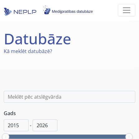
Skip to main content
Datubāze
Kā
meklēt datubāzē?
Gads
-