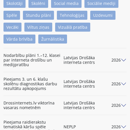
Skolotāji
Skolēni
Social media
Sociālie mediji
Spēle
Stundu plāni
Tehnoloģijas
Uzdevumi
Vecāki
Viltus ziņas
Vizuālā pratība
Vārda brīvība
Žurnālistika
Nodarbību plāni 1.–12. klasei
Latvijas Drošāka
par interneta drošību un
2026
interneta centrs
medijpratību
Pieejams 3. un 6. klašu
Latvijas Drošāka
skolēnu diagnostikas darbu
2026
interneta centrs
rezultātu apkopojums
Drossinternets.lv viktorīna
Latvijas Drošāka
2026
vasaras nometnēm
interneta centrs
Pieejama raidierakstu
tematiskā kāršu spēle
NEPLP
2026