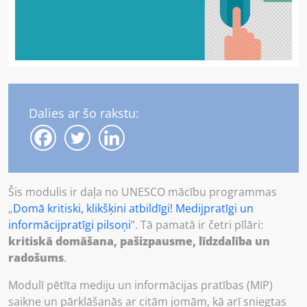
Dalies ar šo rakstu:
Šis modulis ir daļa no UNESCO mācību programmas
„
Domā kritiski, klikšķini atbildīgi! Medijpratīgi un
informācijpratīgi pilsoņi
”. Tā pamatā ir četri pīlāri:
kritiskā domāšana, pašizpausme, līdzdalība un
radošums
.
Modulī pētīta mediju un informācijas pratības (MIP)
saikne un pārklāšanās ar citām jomām, kā arī sniegtas