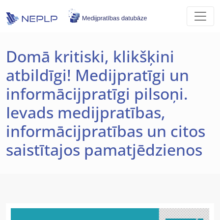
Skip to main content
Domā kritiski, klikšķini
atbildīgi! Medijpratīgi un
informācijpratīgi pilsoņi.
Ievads medijpratības,
informācijpratības un citos
saistītajos pamatjēdzienos