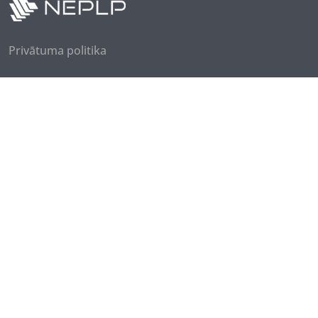
Privātuma politika
Seko mums
Piesakies jaunumiem
© 2026 Medijpratības datubāze. Visas tiesības
aizsargātas.