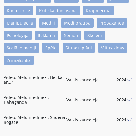
Konference
Kritiskā domāšana
Krāpniecība
Manipulācija
Mediji
Medijpratība
Propaganda
Psiholoģija
Reklāma
Seniori
Skolēni
Sociālie mediji
Spēle
Stundu plāni
Viltus ziņas
Žurnālistika
Video. Melu mednieki: Bet kā
Valsts kanceleja
2024
ar…?
Video. Melu mednieki:
Valsts kanceleja
2024
Hahaganda
Video. Melu mednieki: Slidenā
Valsts kanceleja
2024
nogāze