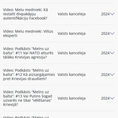
Video: Melu mednieki: Kā
iestatīt divpakāpju
Valsts kanceleja
2024
autentifikāciju Facebook?
Video: Melu mednieki: Viltus
Valsts kanceleja
2024
eksperti
Video: Podkāsts “Melns uz
balta”: #11 Vai NATO atturēs
Valsts kanceleja
2024
tālāku Krievijas agresiju?
Video: Podkāsts “Melns uz
balta”: #12 Kā aizsargājamies
Valsts kanceleja
2024
pret Krievijas draudiem?
Video: Podkāsts “Melns uz
balta”: #13 Vai Putins šogad
Valsts kanceleja
2024
uzvarēs ne tikai “vēlēšanas”
Krievijā?
Video: Podkāsts “Melns uz