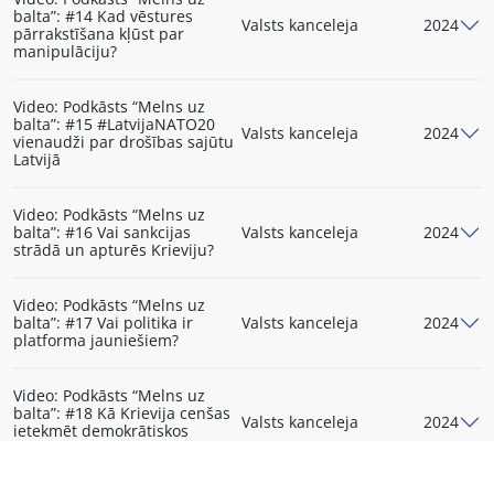
balta”: #14 Kad vēstures
Valsts kanceleja
2024
pārrakstīšana kļūst par
manipulāciju?
Video: Podkāsts “Melns uz
balta”: #15 #LatvijaNATO20
Valsts kanceleja
2024
vienaudži par drošības sajūtu
Latvijā
Video: Podkāsts “Melns uz
balta”: #16 Vai sankcijas
Valsts kanceleja
2024
strādā un apturēs Krieviju?
Video: Podkāsts “Melns uz
balta”: #17 Vai politika ir
Valsts kanceleja
2024
platforma jauniešiem?
Video: Podkāsts “Melns uz
balta”: #18 Kā Krievija cenšas
Valsts kanceleja
2024
ietekmēt demokrātiskos
procesus 2024. gadā?