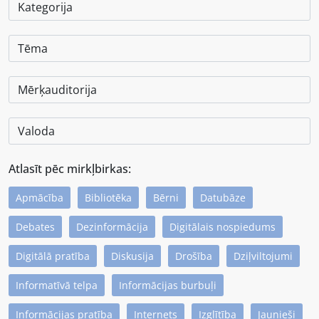
Atlasīt pēc mirkļbirkas:
Apmācība
Bibliotēka
Bērni
Datubāze
Debates
Dezinformācija
Digitālais nospiedums
Digitālā pratība
Diskusija
Drošība
Dziļviltojumi
Informatīvā telpa
Informācijas burbuļi
Informācijas pratība
Internets
Izglītība
Jaunieši