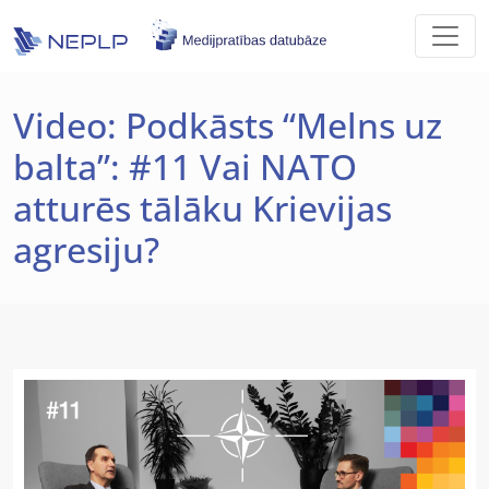
Skip to main content
Video: Podkāsts “Melns uz
balta”: #11 Vai NATO
atturēs tālāku Krievijas
agresiju?