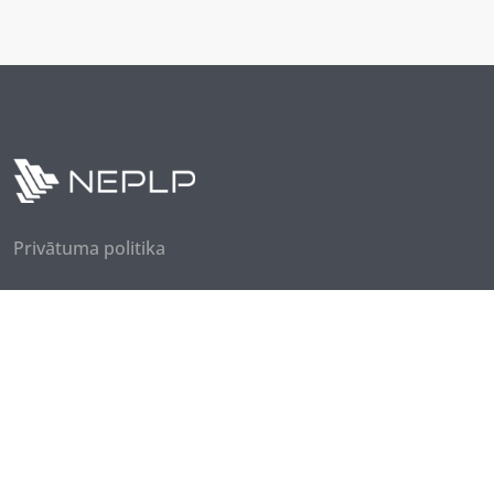
Privātuma politika
Seko mums
Piesakies jaunumiem