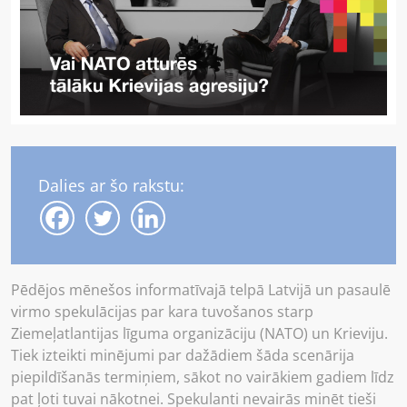
Dalies ar šo rakstu:
Pēdējos mēnešos informatīvajā telpā Latvijā un pasaulē
virmo spekulācijas par kara tuvošanos starp
Ziemeļatlantijas līguma organizāciju (NATO) un Krieviju.
Tiek izteikti minējumi par dažādiem šāda scenārija
piepildīšanās termiņiem, sākot no vairākiem gadiem līdz
pat ļoti tuvai nākotnei. Spekulanti nevairās minēt tieši