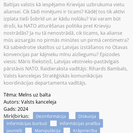
Baltijas valstis kā iespējamo Krievijas uzbrukuma vietu
aliansei. Cik šādi minējumi ir ticami? Kādēļ tos tik aktīvi
izplata tieši šobrīd un ar kādu nolūku? Vai varam būt
droši, ka NATO atturēšanas politika pret Krieviju
nostrādās? Ja nu tā nenostrādā, cik ticams, ka alianse
mūs aizsargās no pirmās minūtes un pirmā centimetra?
Kā sabiedrotie skatītos uz Latvijas izstāšanos no Otavas
konvencijas par kājnieku mīnu aizliegumu? Epizodes
viesis: Māris Riekstiņš, Latvijas vēstnieks-pastāvīgais
pārstāvis NATO. Raidieraksta vadītājs: Rihards Bambals,
Valsts kancelejas Stratēģiskās komunikācijas
koordinācijas departamenta vadītājs.
Tēma: Melns uz balta
Autors: Valsts kanceleja
Gads: 2024
Mirkļbirkas:
Dezinformācija
Diskusija
Informācijas burbuļi
Informācijas pratība
Jaunieši
Manipulācija
Krāpniecība