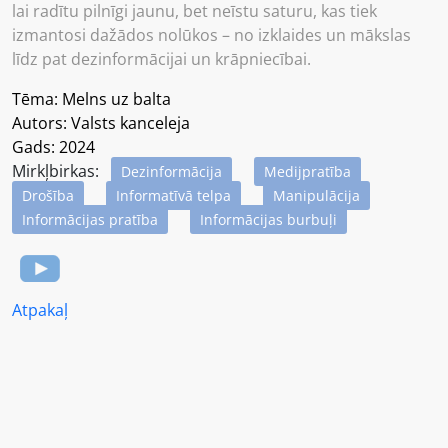
lai radītu pilnīgi jaunu, bet neīstu saturu, kas tiek
izmantosi dažādos nolūkos – no izklaides un mākslas
līdz pat dezinformācijai un krāpniecībai.
Tēma: Melns uz balta
Autors: Valsts kanceleja
Gads: 2024
Mirkļbirkas:
Dezinformācija
Medijpratība
Drošība
Informatīvā telpa
Manipulācija
Informācijas pratība
Informācijas burbuļi
Atpakaļ