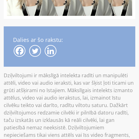
Dalies ar šo rakstu:
Dziļviltojumi ir mākslīgā intelekta radīti un manipulēti
attēli, video vai audio ieraksti, kas var šķist ļoti ticami un
grūti atšķirami no īstajiem. Mākslīgais intelekts izmanto
attēlus, video vai audio ierakstus, lai, izmainot īstu
cilvēku teikto vai darīto, radītu viltotu saturu. Dažkārt
dziļviltojumos redzamie cilvēki ir pilnībā datoru radīti,
taču izskatās un izklausās kā reāli cilvēki, lai gan
patiesībā nemaz neeksistē. Dziļviltojumiem
nepieciešams tikai viens attēls vai īss video fragments,