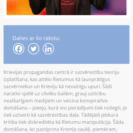
Dalies ar šo rakstu:
Krievijas propagandas centrā ir sazvērestību teoriju
izplatīšana, kas attēlo Rietumus kā ļaunprātīgus
sazvērniekus un Krieviju kā nevainīgu upuri. Šādi
naratīvi spēlē uz cilvēku bailēm, grauj uzticību
neatkarīgiem medijiem un veicina konspiratīvo
domāšanu – pieeju, kurā visi pierādījumi tiek noliegti, jo
tiek uztverti kā sazvērestības daļa. Tādējādi jebkura
kritika tiek diskreditēta kā Rietumu manipulācija. Šāda
domāšana, ko pastiprina Kremļa saukļi, piemēram,