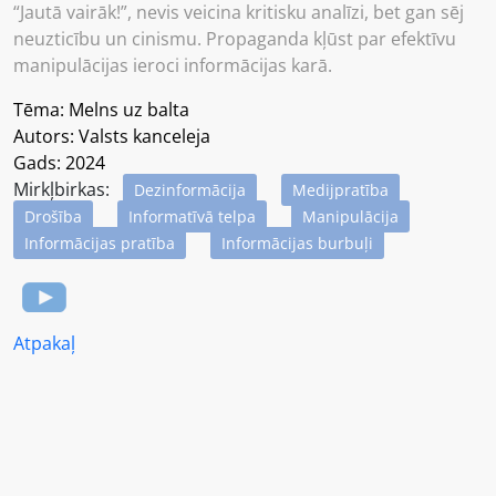
“Jautā vairāk!”, nevis veicina kritisku analīzi, bet gan sēj
neuzticību un cinismu. Propaganda kļūst par efektīvu
manipulācijas ieroci informācijas karā.
Tēma: Melns uz balta
Autors: Valsts kanceleja
Gads: 2024
Mirkļbirkas:
Dezinformācija
Medijpratība
Drošība
Informatīvā telpa
Manipulācija
Informācijas pratība
Informācijas burbuļi
Atpakaļ