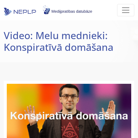
Skip to main content
Video: Melu mednieki:
Konspiratīvā domāšana