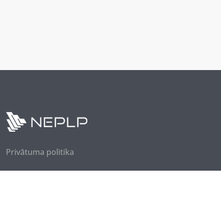
Privātuma politika
Seko mums
Piesakies jaunumiem