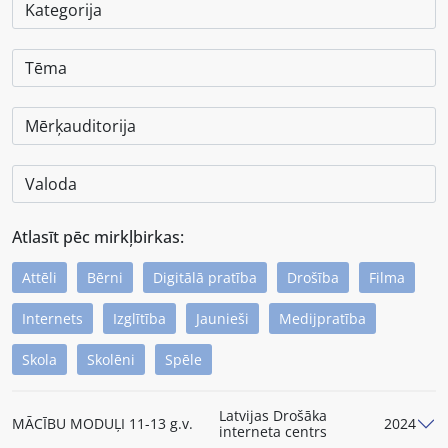
Atlasīt pēc mirkļbirkas:
Attēli
Bērni
Digitālā pratība
Drošība
Filma
Internets
Izglītība
Jaunieši
Medijpratība
Skola
Skolēni
Spēle
Latvijas Drošāka
MĀCĪBU MODUĻI 11-13 g.v.
2024
interneta centrs