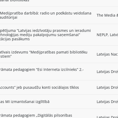
 Medijpratība darbībā: radio un podkāstu veidošana
The Media &
auditorijai
pētījuma “Latvijas iedzīvotāju prasmes un ieradumi
 tehnoloģijas mediju pakalpojumu saņemšanai”
NEPLP, Latvi
tācijas pasākums
tīvais izdevums “Medijpratības pamati bibliotēku
Latvijas Nac
istiem”
āmata pedagogiem “Esi Interneta izcilnieks” 2.-
Latvijas Dro
i
ccounts” jeb pusaudžu konti sociālajos tīklos
Latvijas Dro
jas MI izmantošanai izglītībā
Latvijas Dro
rāmata pedagogiem „Digitālās pilsonības
Latvijas Dro