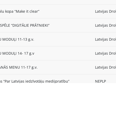
lu kopa “Make it clear”
Latvijas Dro
SPĒLE “DIGITĀLIE PRĀTNIEKI”
Latvijas Dro
 MODUĻI 11-13 g.v.
Latvijas Dro
 MODUĻI 14- 17 g.v
Latvijas Dro
NĀS MENU 11-17 g.v.
Latvijas Dro
s “Par Latvijas iedzīvotāju medijpratību”
NEPLP
Pētījuma “Par Latvijas iedzīvotāju medijpratību”
NEPLP
tācijas pasākums.
Diskusija “Medijpratība Latvijā. Izaicinājumi un
NEPLP
s”