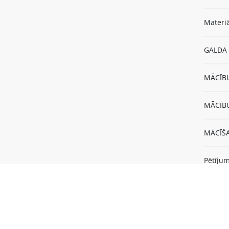
Materiā
GALDA 
MĀCĪBU
MĀCĪBU
MĀCĪŠA
Pētījum
Video. 
prezen
Video. 
iespēja