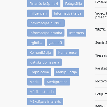
rokasgr
Finanšu krāpnieki
Fotogrāfija
Influenceri
Informatīvā telpa
Video. 
prezen
Informācijas burbuļi
TESTS: 
Informācijas pratība
Internets
Seminār
Izglītība
Jaunieši
Komunikācija
Konference
Tiešsai
Kritiskā domāšana
Pārska
Krāpniecība
Manipulācija
Iedzīvo
Mediji
Medijpratība
Mācību stunda
Pētījum
Mākslīgais intelekts
Pētījum