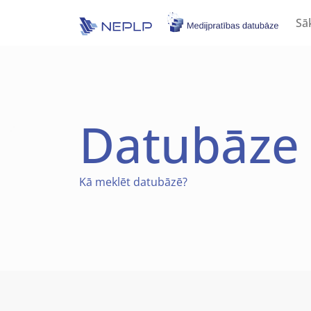
Skip to main content
Sā
Datubāze
Kā
meklēt datubāzē?