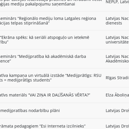
NEPLP, Latvi
oģijas mediju pakalpojumu saņemšanai
seminārs “Reģionālo mediju loma Latgales reģiona
Latvijas Nac
cijas telpas stiprināšanā”
dienests
 “Ekrāna spēks: kā seriāli atspoguļo un ietekmē
Latvijas Nac
rību”
universitāte
seminārs “Medijpratība kā akadēmiskā darba
Latvijas Nac
ence”
Akadēmisko 
tīva kampaņa un virtuālā izstāde “Medijprātīgs: RSU
Rīgas Stradi
s = medijprātīgs students”
tīvs materiāls “VAI ZIŅA IR DALĪŠANĀS VĒRTA?”
Elza Āboliņa
 medijpratības nodarbību plāni
Latvijas Dro
āmata pedagogiem “Esi Interneta izcilnieks”
Latvijas Dro