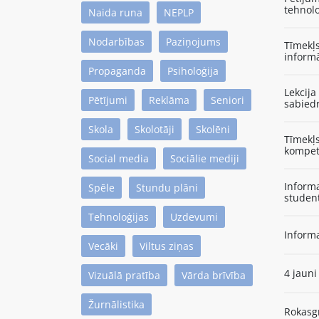
tehnol
Naida runa
NEPLP
Nodarbības
Paziņojums
Tīmekļ
informā
Propaganda
Psiholoģija
Lekcija
Pētījumi
Reklāma
Seniori
sabied
Skola
Skolotāji
Skolēni
Tīmekļ
kompet
Social media
Sociālie mediji
Informa
Spēle
Stundu plāni
student
Tehnoloģijas
Uzdevumi
Informa
Vecāki
Viltus ziņas
4 jauni
Vizuālā pratība
Vārda brīvība
Žurnālistika
Rokasgr