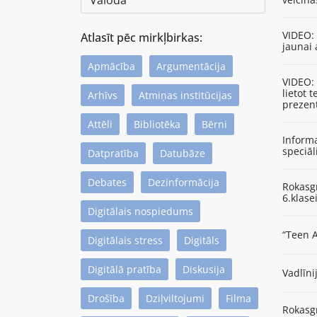
VIDEO:
Atlasīt pēc mirkļbirkas:
jaunai 
Apmācība
Argumentācija
VIDEO: 
lietot
Arhīvs
Atmiņas institūcijas
prezen
Attēli
Bibliotēka
Bērni
Informa
speciāl
Datpratība
Datubāze
Debates
Dezinformācija
Rokasgr
6.klase
Digitālais nospiedums
“Teen A
Digitālais stress
Digitāls
Digitālā pratība
Diskusija
Vadlīni
Drošība
Dziļviltojumi
Filma
Rokasg