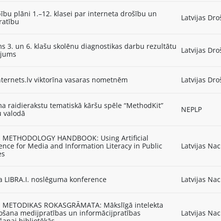
bu plāni 1.–12. klasei par interneta drošību un
Latvijas Dro
ratību
s 3. un 6. klašu skolēnu diagnostikas darbu rezultātu
Latvijas Dro
ojums
ternets.lv viktorīna vasaras nometnēm
Latvijas Dro
a raidierakstu tematiskā kāršu spēle “MethodKit”
NEPLP
u valodā
I. METHODOLOGY HANDBOOK: Using Artificial
gence for Media and Information Literacy in Public
Latvijas Nac
es
a LIBRA.I. noslēguma konference
Latvijas Nac
I. METODIKAS ROKASGRĀMATA: Mākslīgā intelekta
ošana medijpratības un informācijpratības
Latvijas Nac
šanai bibliotēkās