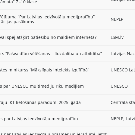
āmata” 7.-10.klase
Pētījuma “Par Latvijas iedzīvotāju medijpratību”
NEPLP
tācijas pasākums
Vai spēj atšķirt patiesību no maldiem internetā?
LSM.lv
s “Pašvaldību vēlēšanas – līdzdalība un atbildība”
Latvijas Nac
stes minikurss “Mākslīgais intelekts izglītībā”
UNESCO Latv
ts par UNESCO multimediju rīku medijiem
UNESCO
tāju IKT lietošanas paradumi 2025. gadā
Centrālā sta
s par Latvijas iedzīvotāju medijpratību
NEPLP, Latvi
s par Latvijas iedzīvotāju prasmes un ieradumi lietot