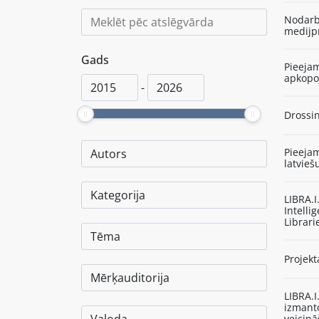
Nodarbī
medijp
Gads
Pieejam
apkop
-
Drossin
Pieejam
latvieš
LIBRA.
Intelli
Librari
Projekt
LIBRA.
izmant
veicinā