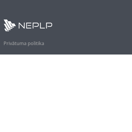
Privātuma politika
Seko mums
Piesakies jaunumiem