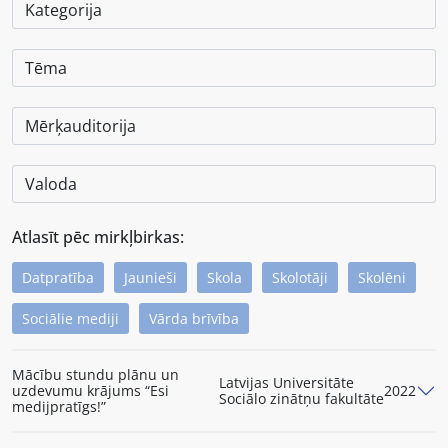
Atlasīt pēc mirkļbirkas:
Datpratība
Jaunieši
Skola
Skolotāji
Skolēni
Sociālie mediji
Vārda brīvība
Mācību stundu plānu un
Latvijas Universitāte
uzdevumu krājums “Esi
2022
Sociālo zinātņu fakultāte
medijpratīgs!”