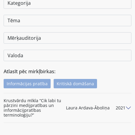
Atlasīt pēc mirkļbirkas:
Informācijas pratība
Kritiskā domāšana
Krustvārdu mīkla “Cik labi tu
pārzini medijpratības un
Laura Ardava-Āboliņa
2021
informācijpratības
terminoloģiju?”