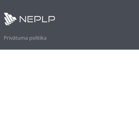
Privātuma politika
Seko mums
Piesakies jaunumiem