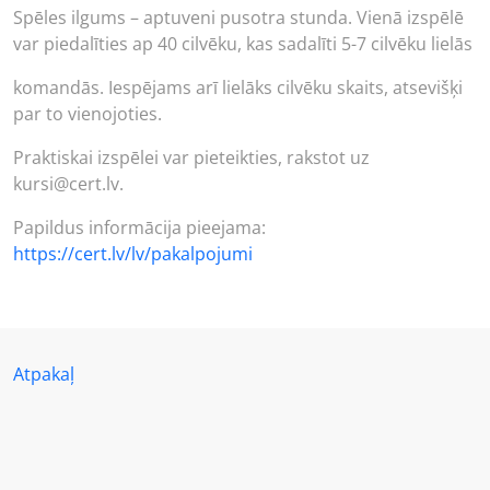
Spēles ilgums – aptuveni pusotra stunda. Vienā izspēlē
var piedalīties ap 40 cilvēku, kas sadalīti 5-7 cilvēku lielās
komandās. Iespējams arī lielāks cilvēku skaits, atsevišķi
par to vienojoties.
Praktiskai izspēlei var pieteikties, rakstot uz
kursi@cert.lv.
Papildus informācija pieejama:
https://cert.lv/lv/pakalpojumi
Atpakaļ