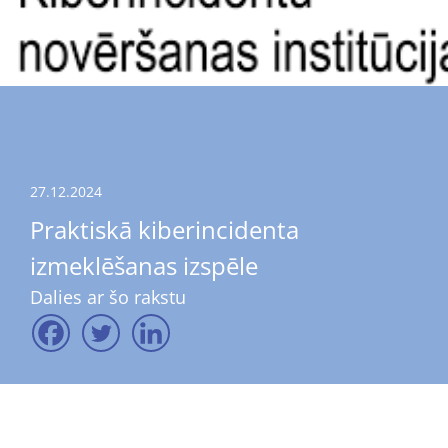
27.12.2024
Praktiskā kiberincidenta
izmeklēšanas izspēle
Dalies ar šo rakstu