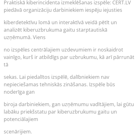
Praktiskā kiberincidenta izmeklēšanas izspēle: CERT.LV
piedāvā organizāciju darbiniekiem iespēju iejusties
kiberdetektīvu lomā un interaktīvā veidā pētīt un
analizēt kiberuzbrukuma gaitu starptautiskā
uzņēmumā. Viens
no izspēles centrālajiem uzdevumiem ir noskaidrot
vainīgo, kurš ir atbildīgs par uzbrukumu, kā arī pārrunāt
tā
sekas. Lai piedalītos izspēlē, dalībniekiem nav
nepieciešamas tehniskās zināšanas. Izspēle būs
noderīga gan
biroja darbiniekiem, gan uzņēmumu vadītājiem, lai gūtu
labāku priekšstatu par kiberuzbrukumu gaitu un
potenciālajiem
scenārijiem.