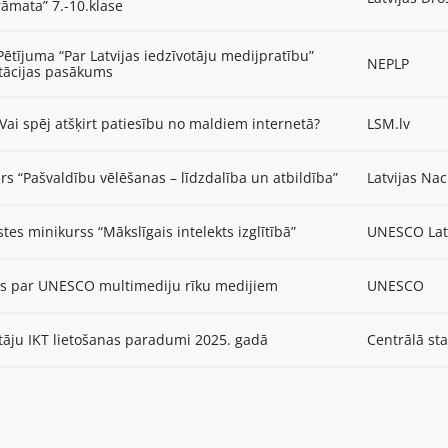
āmata” 7.-10.klase
Pētījuma “Par Latvijas iedzīvotāju medijpratību”
NEPLP
tācijas pasākums
Vai spēj atšķirt patiesību no maldiem internetā?
LSM.lv
s “Pašvaldību vēlēšanas – līdzdalība un atbildība”
Latvijas Nac
stes minikurss “Mākslīgais intelekts izglītībā”
UNESCO Latv
ts par UNESCO multimediju rīku medijiem
UNESCO
tāju IKT lietošanas paradumi 2025. gadā
Centrālā sta