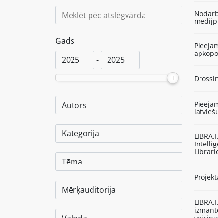
Nodarbī
medijp
Gads
Pieejam
apkop
-
Drossin
Pieejam
latvieš
LIBRA.
Intelli
Librari
Projekt
LIBRA.
izmant
veicinā