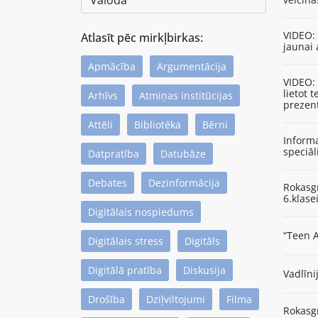
VIDEO:
Atlasīt pēc mirkļbirkas:
jaunai 
Apmācība
Argumentācija
VIDEO: 
lietot
Arhīvs
Atmiņas institūcijas
prezen
Attēli
Bibliotēka
Bērni
Informa
speciāl
Datpratība
Datubāze
Debates
Dezinformācija
Rokasgr
6.klase
Digitālais nospiedums
“Teen A
Digitālais stress
Digitāls
Digitālā pratība
Diskusija
Vadlīni
Drošība
Dziļviltojumi
Filma
Rokasg