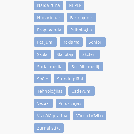
Naida runa
NEPLP
Nodarbības
Paziņojums
Propaganda
Psiholoģija
Pētījumi
Reklāma
Seniori
Skola
Skolotāji
Skolēni
Social media
Sociālie mediji
Spēle
Stundu plāni
Tehnoloģijas
Uzdevumi
Vecāki
Viltus ziņas
Vizuālā pratība
Vārda brīvība
Žurnālistika