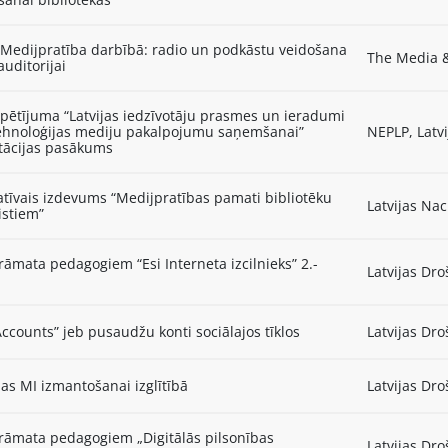
 Medijpratība darbībā: radio un podkāstu veidošana
The Media &
auditorijai
pētījuma “Latvijas iedzīvotāju prasmes un ieradumi
 tehnoloģijas mediju pakalpojumu saņemšanai”
NEPLP, Latvi
tācijas pasākums
tīvais izdevums “Medijpratības pamati bibliotēku
Latvijas Nac
istiem”
āmata pedagogiem “Esi Interneta izcilnieks” 2.-
Latvijas Dro
i
ccounts” jeb pusaudžu konti sociālajos tīklos
Latvijas Dro
jas MI izmantošanai izglītībā
Latvijas Dro
rāmata pedagogiem „Digitālās pilsonības
Latvijas Dro