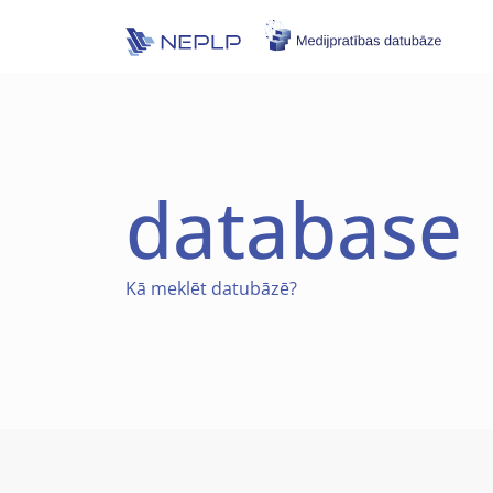
Skip to main content
database
Kā
meklēt datubāzē?