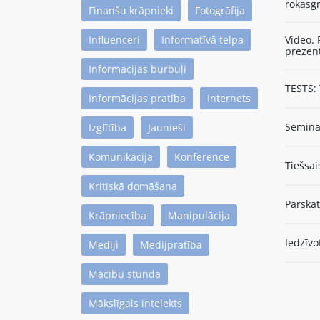
rokasgr
Finanšu krāpnieki
Fotogrāfija
Influenceri
Informatīvā telpa
Video. 
prezen
Informācijas burbuļi
TESTS: 
Informācijas pratība
Internets
Seminār
Izglītība
Jaunieši
Komunikācija
Konference
Tiešsai
Kritiskā domāšana
Pārska
Krāpniecība
Manipulācija
Iedzīvo
Mediji
Medijpratība
Mācību stunda
Mākslīgais intelekts