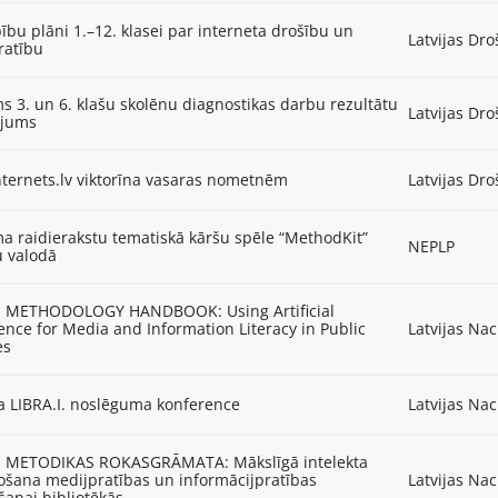
bu plāni 1.–12. klasei par interneta drošību un
Latvijas Dro
ratību
s 3. un 6. klašu skolēnu diagnostikas darbu rezultātu
Latvijas Dro
ojums
ternets.lv viktorīna vasaras nometnēm
Latvijas Dro
a raidierakstu tematiskā kāršu spēle “MethodKit”
NEPLP
u valodā
I. METHODOLOGY HANDBOOK: Using Artificial
gence for Media and Information Literacy in Public
Latvijas Nac
es
a LIBRA.I. noslēguma konference
Latvijas Nac
I. METODIKAS ROKASGRĀMATA: Mākslīgā intelekta
ošana medijpratības un informācijpratības
Latvijas Nac
šanai bibliotēkās