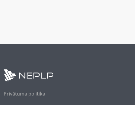
Privātuma politika
Seko mums
Piesakies jaunumiem