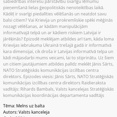
sabiedrības interešu pārstāvību svarīgu lēmumu
pieņemšanā lielas ģeopolitiskās nenoteiktības laikā.
Kādēļ ir svarīgi piedalīties vēlēšanās un neatdot savu
balsi citiem? Vai Krievija un prokremliskie spēki mēģinās
nozagt vēlēšanas, ar kādām manipulācijām
informatīvajā telpā un ar kādiem riskiem Latvijai ir
jārēķinās? Epizodē meklējam atbildes arī tam, kāda loma
Krievijas iebrukuma Ukrainā trešajā gadā ir informatīvā
kara dimensijai, cik droša ir Latvijas informatīvā telpa un
kādi mājasdarbi mums veicami, lai to stiprinātu. Uz šiem
un citiem jautājumiem atbildes palīdz meklēt Jānis Sārts,
NATO Stratēģiskās komunikācijas izcilības centra
direktors. Epizodes viesis: Jānis Sārts, NATO Stratēģiskās
komunikācijas izcilības centra direktors Raidieraksta
vadītājs: Rihards Bambals, Valsts kancelejas Stratēģiskās
komunikācijas koordinācijas departamenta vadītājs
Tēma: Melns uz balta
Autors: Valsts kanceleja