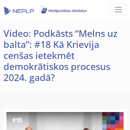
Skip to main content
Video: Podkāsts “Melns uz
balta”: #18 Kā Krievija
cenšas ietekmēt
demokrātiskos procesus
2024. gadā?