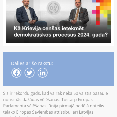
Dalies ar šo rakstu:
Šis ir rekordu gads, kad vairāk nekā 50 valstīs pasaulē
norisinās dažādas vēlēšanas. Tostarp Eiropas
Parlamenta vēlēšanas jūnija pirmajā nedēļā noteiks
tālāko Eiropas Savienības attīstību, arī Latvijas