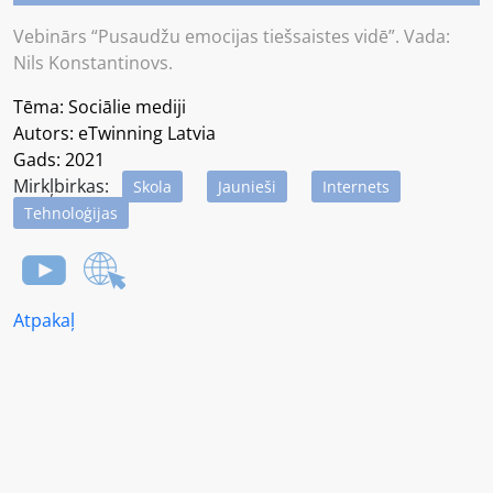
Vebinārs “Pusaudžu emocijas tiešsaistes vidē”. Vada:
Nils Konstantinovs.
Tēma: Sociālie mediji
Autors: eTwinning Latvia
Gads: 2021
Mirkļbirkas:
Skola
Jaunieši
Internets
Tehnoloģijas
Atpakaļ