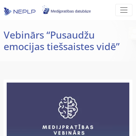
Skip to main content
Vebinārs “Pusaudžu
emocijas tiešsaistes vidē”