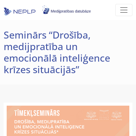
Skip to main content
Seminārs “Drošība,
medijpratība un
emocionālā inteliģence
krīzes situācijās”