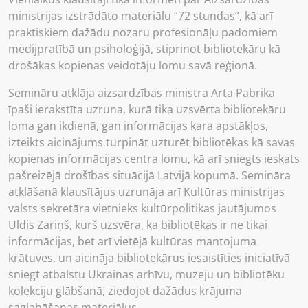
ministrijas izstrādāto materiālu “72 stundas”, kā arī
praktiskiem dažādu nozaru profesionāļu padomiem
medijpratībā un psiholoģijā, stiprinot bibliotekāru kā
drošākas kopienas veidotāju lomu savā reģionā.
Semināru atklāja aizsardzības ministra Arta Pabrika
īpaši ierakstīta uzruna, kurā tika uzsvērta bibliotekāru
loma gan ikdienā, gan informācijas kara apstākļos,
izteikts aicinājums turpināt uzturēt bibliotēkas kā savas
kopienas informācijas centra lomu, kā arī sniegts ieskats
pašreizējā drošības situācijā Latvijā kopumā. Semināra
atklāšanā klausītājus uzrunāja arī Kultūras ministrijas
valsts sekretāra vietnieks kultūrpolitikas jautājumos
Uldis Zariņš, kurš uzsvēra, ka bibliotēkas ir ne tikai
informācijas, bet arī vietējā kultūras mantojuma
krātuves, un aicināja bibliotekārus iesaistīties iniciatīvā
sniegt atbalstu Ukrainas arhīvu, muzeju un bibliotēku
kolekciju glābšanā, ziedojot dažādus krājuma
saglabāšanas materiālus.