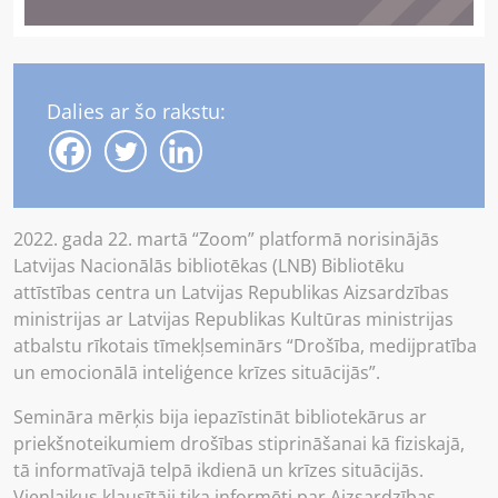
Dalies ar šo rakstu:
2022. gada 22. martā “Zoom” platformā norisinājās
Latvijas Nacionālās bibliotēkas (LNB) Bibliotēku
attīstības centra un Latvijas Republikas Aizsardzības
ministrijas ar Latvijas Republikas Kultūras ministrijas
atbalstu rīkotais tīmekļseminārs “Drošība, medijpratība
un emocionālā inteliģence krīzes situācijās”.
Semināra mērķis bija iepazīstināt bibliotekārus ar
priekšnoteikumiem drošības stiprināšanai kā fiziskajā,
tā informatīvajā telpā ikdienā un krīzes situācijās.
Vienlaikus klausītāji tika informēti par Aizsardzības