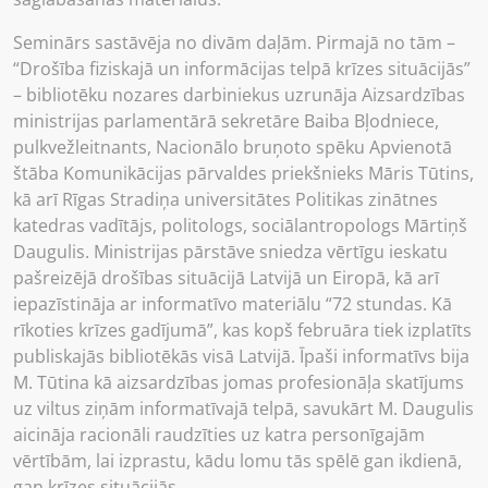
Seminārs sastāvēja no divām daļām. Pirmajā no tām –
“Drošība fiziskajā un informācijas telpā krīzes situācijās”
– bibliotēku nozares darbiniekus uzrunāja Aizsardzības
ministrijas parlamentārā sekretāre Baiba Bļodniece,
pulkvežleitnants, Nacionālo bruņoto spēku Apvienotā
štāba Komunikācijas pārvaldes priekšnieks Māris Tūtins,
kā arī Rīgas Stradiņa universitātes Politikas zinātnes
katedras vadītājs, politologs, sociālantropologs Mārtiņš
Daugulis. Ministrijas pārstāve sniedza vērtīgu ieskatu
pašreizējā drošības situācijā Latvijā un Eiropā, kā arī
iepazīstināja ar informatīvo materiālu “72 stundas. Kā
rīkoties krīzes gadījumā”, kas kopš februāra tiek izplatīts
publiskajās bibliotēkās visā Latvijā. Īpaši informatīvs bija
M. Tūtina kā aizsardzības jomas profesionāļa skatījums
uz viltus ziņām informatīvajā telpā, savukārt M. Daugulis
aicināja racionāli raudzīties uz katra personīgajām
vērtībām, lai izprastu, kādu lomu tās spēlē gan ikdienā,
gan krīzes situācijās.