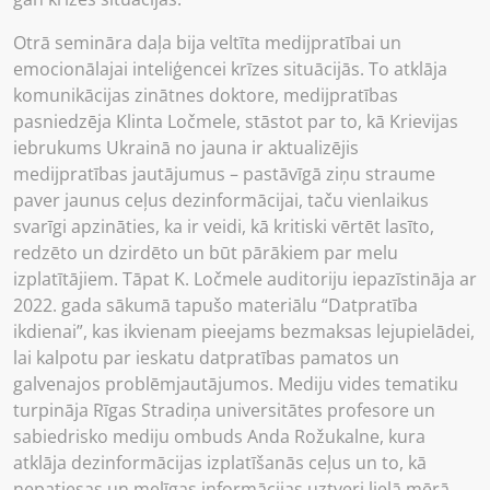
Otrā semināra daļa bija veltīta medijpratībai un
emocionālajai inteliģencei krīzes situācijās. To atklāja
komunikācijas zinātnes doktore, medijpratības
pasniedzēja Klinta Ločmele, stāstot par to, kā Krievijas
iebrukums Ukrainā no jauna ir aktualizējis
medijpratības jautājumus – pastāvīgā ziņu straume
paver jaunus ceļus dezinformācijai, taču vienlaikus
svarīgi apzināties, ka ir veidi, kā kritiski vērtēt lasīto,
redzēto un dzirdēto un būt pārākiem par melu
izplatītājiem. Tāpat K. Ločmele auditoriju iepazīstināja ar
2022. gada sākumā tapušo materiālu “Datpratība
ikdienai”, kas ikvienam pieejams bezmaksas lejupielādei,
lai kalpotu par ieskatu datpratības pamatos un
galvenajos problēmjautājumos. Mediju vides tematiku
turpināja Rīgas Stradiņa universitātes profesore un
sabiedrisko mediju ombuds Anda Rožukalne, kura
atklāja dezinformācijas izplatīšanās ceļus un to, kā
nepatiesas un melīgas informācijas uztveri lielā mērā