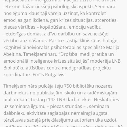
ietekmē dažādi iekšēji psiholoģiski aspekti. Semināra
noslēgumā klausītāji varēja uzzināt, kā kontrolēt
emocijas gan ikdienā, gan krīzes situācijās, atceroties
piecas vērtības – kopābūšanu, emociju vadību,
lietderīgas domas, aktīvu darbību un savu iekšējo
vērtību apzināšanos. Par to stāstīja klīniskā psiholoģe,
kognitīvi biheiviorālās psihoterapijas speciāliste Marija
Ābeltiņa. Tīmekļsemināru “Drošība, medijpratība un
emocionālā inteliģence krīzes situācijās” moderēja LNB
Bibliotēku attīstības centra medijpratības projektu
koordinators Emīls Rotgalvis.
Tīmekļseminārs pulcēja teju 750 bibliotēku nozares
darbiniekus no publiskajām, skolu un akadēmiskajām
bibliotēkām, tostarp 142 LNB darbiniekus. Neskatoties
uz semināra ilgumu – piecas stundas – , semināra
dalībnieku aktivitāte saglabājās nemainīgi augsta,
tērzētavas sadaļā priekšlasījumu autoriem tika uzdoti
jautājumi, raisījās draudzīgas savstarpējas diskusijas, kā