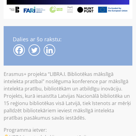
Dalies ar šo rakstu:
Erasmus+ projekta “LIBRA.I. Bibliotēkas mākslīgā
intelekta pratībai” noslēguma konference par mākslīgā
intelekta pratību, bibliotēkām un atbildīgu inovāciju.
Projekts, kurā iesaistīta Latvijas Nacionālā bibliotēka un
15 reģionu bibliotēkas visā Latvijā, tiek īstenots ar mērķi
palīdzēt bibliotekāriem ieviest mākslīgā intelekta
pratības pasākumus savās iestādēs.
Programma ietver: