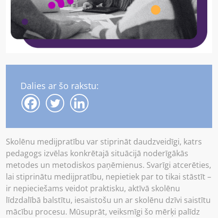
Dalies ar šo rakstu:
Skolēnu medijpratību var stiprināt daudzveidīgi, katrs
pedagogs izvēlas konkrētajā situācijā noderīgākās
metodes un metodiskos paņēmienus. Svarīgi atcerēties,
lai stiprinātu medijpratību, nepietiek par to tikai stāstīt –
ir nepieciešams veidot praktisku, aktīvā skolēnu
līdzdalībā balstītu, iesaistošu un ar skolēnu dzīvi saistītu
mācību procesu. Mūsuprāt, veiksmīgi šo mērķi palīdz