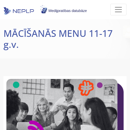
Skip to main content
MĀCĪŠANĀS MENU 11-17
g.v.