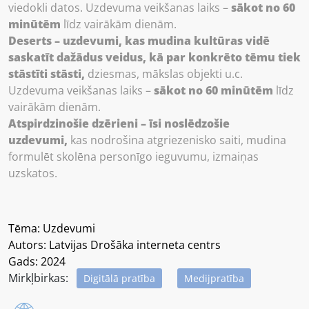
viedokli datos. Uzdevuma veikšanas laiks –
sākot no 60
minūtēm
līdz vairākām dienām.
Deserts – uzdevumi, kas mudina kultūras vidē
saskatīt dažādus veidus, kā par konkrēto tēmu tiek
stāstīti stāsti,
dziesmas, mākslas objekti u.c.
Uzdevuma veikšanas laiks –
sākot no 60 minūtēm
līdz
vairākām dienām.
Atspirdzinošie dzērieni – īsi noslēdzošie
uzdevumi,
kas nodrošina atgriezenisko saiti, mudina
formulēt skolēna personīgo ieguvumu, izmaiņas
uzskatos.
Tēma: Uzdevumi
Autors: Latvijas Drošāka interneta centrs
Gads: 2024
Mirkļbirkas:
Digitālā pratība
Medijpratība