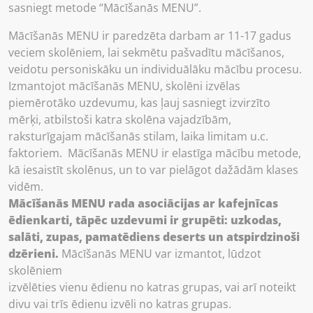
sasniegt metode “Mācīšanās MENU”.
Mācīšanās MENU ir paredzēta darbam ar 11-17 gadus
veciem skolēniem, lai sekmētu pašvadītu mācīšanos,
veidotu personiskāku un individuālāku mācību procesu.
Izmantojot mācīšanās MENU, skolēni izvēlas
piemērotāko uzdevumu, kas ļauj sasniegt izvirzīto
mērķi, atbilstoši katra skolēna vajadzībām,
raksturīgajam mācīšanās stilam, laika limitam u.c.
faktoriem. Mācīšanās MENU ir elastīga mācību metode,
kā iesaistīt skolēnus, un to var pielāgot dažādām klases
vidēm.
Mācīšanās MENU rada asociācijas ar kafejnīcas
ēdienkarti, tāpēc uzdevumi ir grupēti: uzkodas,
salāti, zupas, pamatēdiens deserts un atspirdzinoši
dzērieni.
Mācīšanās MENU var izmantot, lūdzot
skolēniem
izvēlēties vienu ēdienu no katras grupas, vai arī noteikt
divu vai trīs ēdienu izvēli no katras grupas.