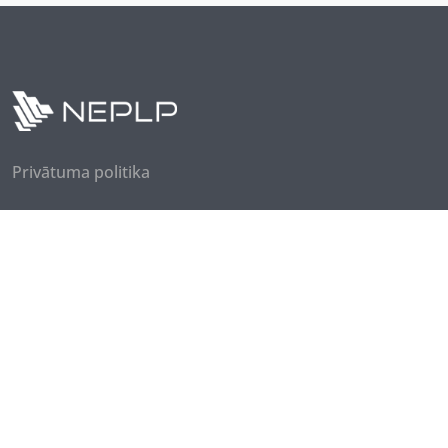
Privātuma politika
Seko mums
Piesakies jaunumiem