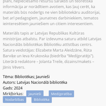
plāni, nepieciešamo resursu saraksti un teorētiska
informācija ar norādītiem avotiem, kas ļauj cerēt, ka
materiāls būs noderīgs ne vien bibliotekāru auditorijai,
bet arī pedagogiem, jaunatnes darbiniekiem, tematos
ieinteresētiem jauniešiem un citiem interesentiem.
Materiāls tapis ar Latvijas Republikas Kultūras
ministrijas atbalstu. Par izdevuma saturu atbild Latvijas
Nacionālās bibliotēkas Bibliotēku attīstības centrs.
Satura veidotājas: Elizabete Marta Aleidzāne, Rūta
Barviķe un Ieva Krukovska (biedrība “Medijpratējs”).
Literārā redaktore – Jolanta Treile, dizains/makets –
Jānis Vēvers.
Tēma: Bibliotēkas; Jaunieši
Autors: Latvijas Nacionālā bibliotēka
Gads: 2024
Mirkļbirkas:
Jaunieši
Medijpratība
Nodarbības
Bibliotēka