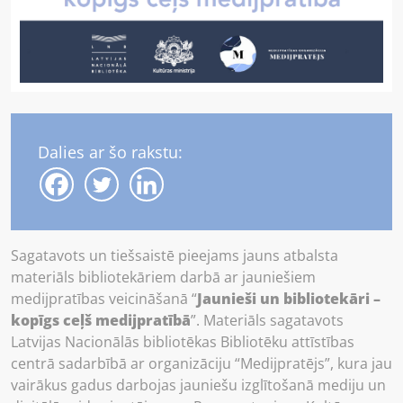
Dalies ar šo rakstu:
Sagatavots un tiešsaistē pieejams jauns atbalsta
materiāls bibliotekāriem darbā ar jauniešiem
medijpratības veicināšanā “
Jaunieši un bibliotekāri –
kopīgs ceļš medijpratībā
”. Materiāls sagatavots
Latvijas Nacionālās bibliotēkas Bibliotēku attīstības
centrā sadarbībā ar organizāciju “Medijpratējs”, kura jau
vairākus gadus darbojas jauniešu izglītošanā mediju un