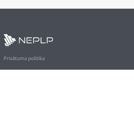
Privātuma politika
Seko mums
Piesakies jaunumiem