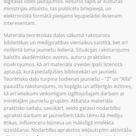
digitālās vides jautājumos. Resurss tapis ar Kultūras
ministrijas atbalstu, tas publicēts brīvpieejā, un
elektroniskā formātā pieejams lejupielādei ikvienam
interesentam.
Materiāla teorētiskās daļas sākumā raksturota
bibliotēkas un medijpratības vienlaikus saistītā, bet arī
nošķirtā loma jauniešu ikdienā. Situācijas raksturojums
balstīts akadēmiskos avotos, autoru praktiskos
novērojumos, kā arī materiāla izveidei īpaši īstenotā
aptaujā, kurā piedalījušies bibliotekāri un jaunieši.
Teorētisko daļu turpina šodienas jauniešu – “Z” un “Alfa”
paaudžu raksturojums, to kopīgās un atšķirīgās iezīmes,
kā arī ieteikumi veiksmīgam izglītojošajam darbam ar
minētajām jauniešu grupām. Atbalsta materiāla
praktisko sadaļu, savukārt, veido gatavu nodarbību
apraksti darbam ar jauniešiem tādu tēmu kā mediju
ētikas, influenceru biznesa un mākslīgā intelekta
izzināšanai. Nodarbību aprakstos iekļauti pilni aktivitāšu