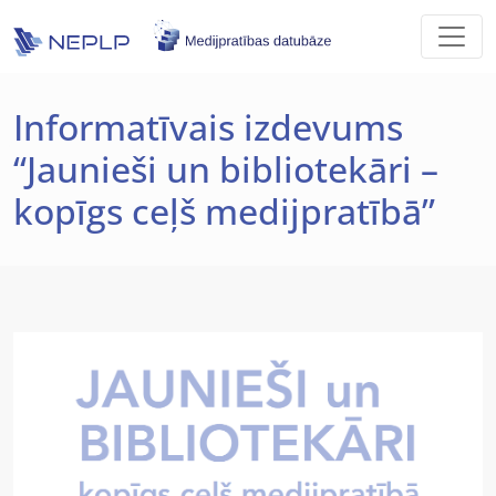
Skip to main content
Informatīvais izdevums
“Jaunieši un bibliotekāri –
kopīgs ceļš medijpratībā”