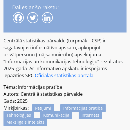
Dalies ar šo rakstu:
Centrālā statistikas pārvalde (turpmāk – CSP) ir
sagatavojusi informātīvo apskatu, apkopojot
privātpersonu (mājsaimniecību) apsekojuma
“Informācijas un komunikācijas tehnoloģiju” rezultātus
2025. gadā. Ar informātīvo apskatu ir iespējams
iepazīties SPC
Oficiālās statistikas portālā
.
Tēma: Informācijas pratība
Autors: Centrālā statistikas pārvalde
Gads: 2025
Mirkļbirkas:
Pētījumi
Informācijas pratība
Tehnoloģijas
Komunikācija
Internets
Mākslīgais intelekts