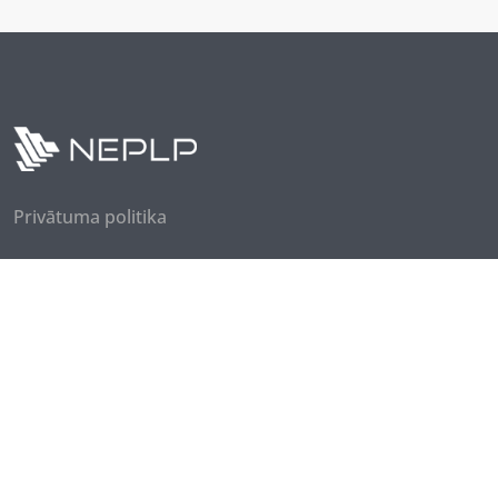
Privātuma politika
Seko mums
Piesakies jaunumiem