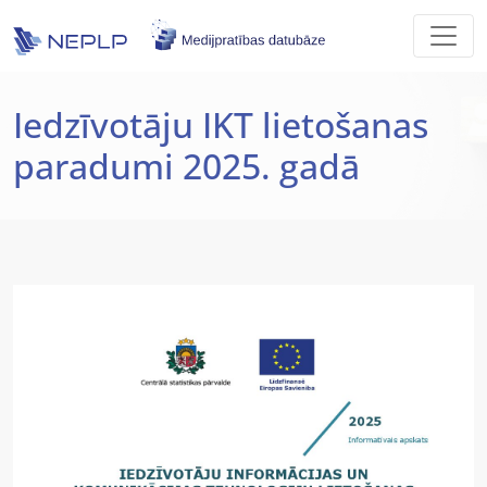
Skip to main content
Iedzīvotāju IKT lietošanas
paradumi 2025. gadā