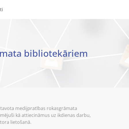
ti
āmata bibliotekāriem
gatavota medijpratības rokasgrāmata
zīmējuši kā attiecināmus uz ikdienas darbu,
tora lietošanā.