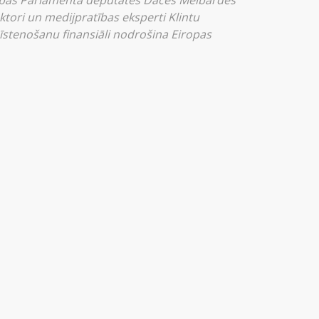
ropas Parlamenta deputātes Daces Melbārdes
ktori un medijpratības eksperti Klintu
a īstenošanu finansiāli nodrošina Eiropas