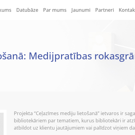
kums
Datubāze
Par mums
Jaunumi
Partneri
Kontak
ošanā: Medijpratības rokasgr
Projekta “Ceļazīmes mediju lietošanā” ietvaros ir sa
bibliotekāriem par tematiem, kurus bibliotekāri ir at
atbildot uz klientu jautājumiem vai palīdzot viņiem da