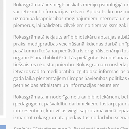
Rokasgrāmatā ir sniegts ieskats mediju psiholoģijā u
var ietekmēt informācijas uztveri. Aplūkots, ko nozīm
uzmanība krāpniecības mēģinājumiem internetā un vi
piemērus, lai palīdzētu cilvēkiem no tiem veiksmīgāk iz
Rokasgrāmatā iekļauts arī bibliotekāru aptaujas atbi
praksi medijpratības veicināšanā ikdienas darbā un 
pasākumu rīkošanai piedāvā trīs oriģinālscenāriji (tos
organizēšanai bibliotēkā. Tās pielāgotas īstenošanai a
tiešsaistes rīku starpniecību. Rokasgrāmatu noslēdz 
ietvaros radīto medijpratībā izglītojošo informācija
gada laikā pieņemtajiem Eiropas Savienības politik
pētniecības atbalstam un informācijas resursiem.
Rokasgrāmata ir noderīga ne tikai bibliotekāriem, be
(pedagogiem, pašvaldību darbiniekiem, tostarp, jaunat
interesentiem, kuri vēlas viegli saprotamā veidā iepa
izmantot rokasgrāmatā piedāvātos nodarbību scenārij