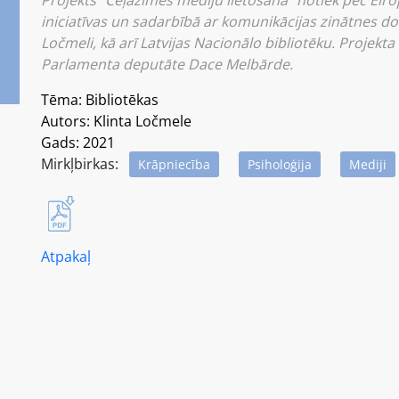
Projekts “Ceļazīmes mediju lietošanā” notiek pēc Ei
iniciatīvas un sadarbībā ar komunikācijas zinātnes do
Ločmeli, kā arī Latvijas Nacionālo bibliotēku. Projekt
Parlamenta deputāte Dace Melbārde.
Tēma: Bibliotēkas
Autors: Klinta Ločmele
Gads: 2021
Mirkļbirkas:
Krāpniecība
Psiholoģija
Mediji
Atpakaļ