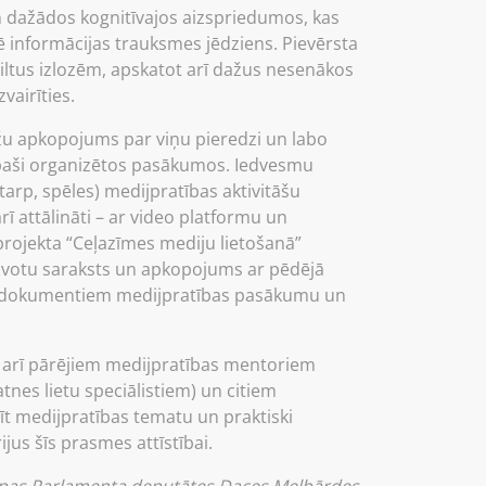
n dažādos kognitīvajos aizspriedumos, kas
ē informācijas trauksmes jēdziens. Pievērsta
ltus izlozēm, apskatot arī dažus nesenākos
vairīties.
lžu apkopojums par viņu pieredzi un labo
īpaši organizētos pasākumos. Iedvesmu
tarp, spēles) medijpratības aktivitāšu
rī attālināti – ar video platformu un
projekta “Ceļazīmes mediju lietošanā”
s avotu saraksts un apkopojums ar pēdējā
as dokumentiem medijpratības pasākumu un
t arī pārējiem medijpratības mentoriem
nes lietu speciālistiem) un citiem
zīt medijpratības tematu un praktiski
us šīs prasmes attīstībai.