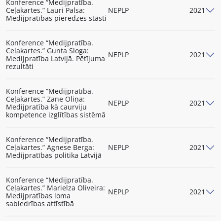
Konference “Medijpratība.
Ceļakartes.” Lauri Palsa:
NEPLP
2021
Medijpratības pieredzes stāsti
Konference “Medijpratība.
Ceļakartes.” Gunta Sloga:
NEPLP
2021
Medijpratība Latvijā. Pētījuma
rezultāti
Konference “Medijpratība.
Ceļakartes.” Zane Oliņa:
NEPLP
2021
Medijpratība kā caurviju
kompetence izglītības sistēmā
Konference “Medijpratība.
Ceļakartes.” Agnese Berga:
NEPLP
2021
Medijpratības politika Latvijā
Konference “Medijpratība.
Ceļakartes.” Marielza Oliveira:
NEPLP
2021
Medijpratības loma
sabiedrības attīstībā