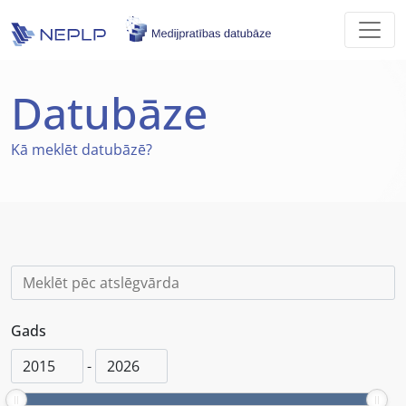
Skip to main content
Datubāze
Kā
meklēt datubāzē?
Gads
-