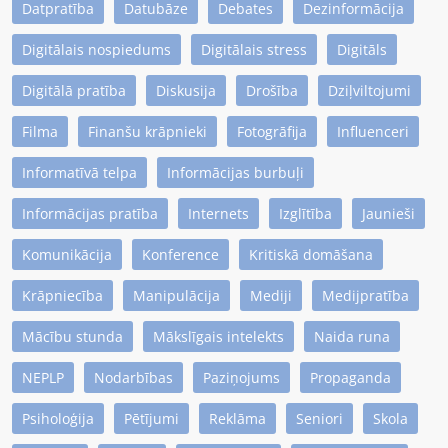
Datpratība
Datubāze
Debates
Dezinformācija
Digitālais nospiedums
Digitālais stress
Digitāls
Digitālā pratība
Diskusija
Drošība
Dziļviltojumi
Filma
Finanšu krāpnieki
Fotogrāfija
Influenceri
Informatīvā telpa
Informācijas burbuļi
Informācijas pratība
Internets
Izglītība
Jaunieši
Komunikācija
Konference
Kritiskā domāšana
Krāpniecība
Manipulācija
Mediji
Medijpratība
Mācību stunda
Mākslīgais intelekts
Naida runa
NEPLP
Nodarbības
Paziņojums
Propaganda
Psiholoģija
Pētījumi
Reklāma
Seniori
Skola