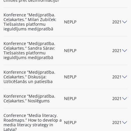
cīnīties pret dezinformāciju?
Konference “Medijpratība.
Ceļakartes.” Milan Zubíček:
NEPLP
2021
Tiešsaistes platformu
ieguldījums medijpratībā
Konference “Medijpratība.
Ceļakartes.” Sandra Särav:
NEPLP
2021
Tiešsaistes platformu
ieguldījums medijpratībā
Konference “Medijpratība.
Ceļakartes.” Diskusija:
NEPLP
2021
Uzticēšanās un patiesība
Konference “Medijpratība.
NEPLP
2021
Ceļakartes.” Noslēgums
Conference “Media literacy.
Roadmaps.” How to develop a
NEPLP
2021
media literacy strategy in
Latvia?