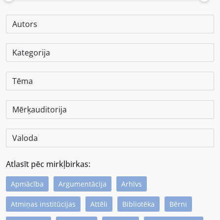
Atlasīt pēc mirkļbirkas:
Apmācība
Argumentācija
Arhīvs
Atmiņas institūcijas
Attēli
Bibliotēka
Bērni