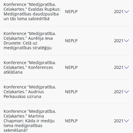
Konference “Medijpratība.
Ceļakartes.” Evaldas Rupkus:
NEPLP
2021
Medijpratības daudzpusība
un tās loma sabiedrībā
Konference “Medijpratība.
Ceļakartes.” Aurēlija Ieva
NEPLP
2021
Druviete: Ceļā uz
medijpratības stratēģiju
Konference “Medijpratība.
Ceļakartes.” Konferences
NEPLP
2021
atklāšana
Konference “Medijpratība.
Ceļakartes.” Audrius
NEPLP
2021
Perkauskas uzruna
Konference “Medijpratība.
Ceļakartes.” Martina
Chapman: Kāda ir mediju
NEPLP
2021
loma medijpratības
sekmēšanā?