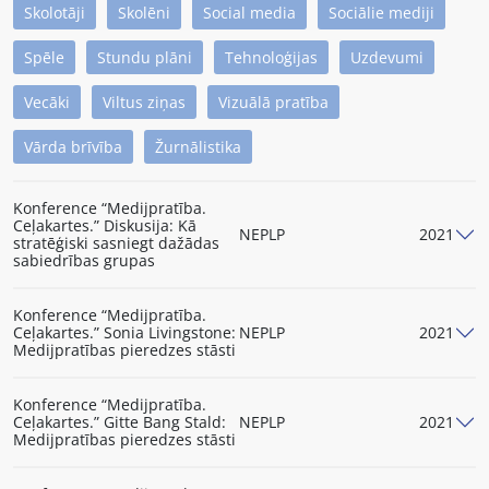
Skolotāji
Skolēni
Social media
Sociālie mediji
Spēle
Stundu plāni
Tehnoloģijas
Uzdevumi
Vecāki
Viltus ziņas
Vizuālā pratība
Vārda brīvība
Žurnālistika
Konference “Medijpratība.
Ceļakartes.” Diskusija: Kā
NEPLP
2021
stratēģiski sasniegt dažādas
sabiedrības grupas
Konference “Medijpratība.
Ceļakartes.” Sonia Livingstone:
NEPLP
2021
Medijpratības pieredzes stāsti
Konference “Medijpratība.
Ceļakartes.” Gitte Bang Stald:
NEPLP
2021
Medijpratības pieredzes stāsti