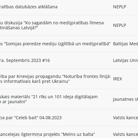
ratības datubāzes atklāšana
NEPLP
tu diskusija “Ko sagaidām no medijpratības līmeņa
NEPLP
ināšanas Latvijā?”
s “Somijas pieredze mediju izglītībā un medijpratībā”
Baltijas Med
ra. Septembris 2023 #16
Latvijas Uni
ba par Krievijas propagandu “Noturība frontes līnijā:
IREX
as informatīvais karš pret Ukrainu”
kais materiāls “21 rīks un 101 ideja digitālajam
Jaunatnes s
 ar jaunatni”
a par “Celeb bait” 04.08.2023
Valsts kance
kancelejas ilgtermiņa projekts “Melns uz balta”
Valsts kance