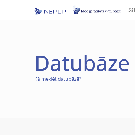
Skip to main content
Sā
Datubāze
Kā
meklēt datubāzē?