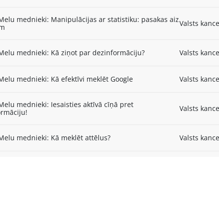
Melu mednieki: Manipulācijas ar statistiku: pasakas aiz
Valsts kance
em
Melu mednieki: Kā ziņot par dezinformāciju?
Valsts kance
Melu mednieki: Kā efektīvi meklēt Google
Valsts kance
Melu mednieki: Iesaisties aktīvā cīņā pret
Valsts kance
rmāciju!
Melu mednieki: Kā meklēt attēlus?
Valsts kance
Melu mednieki: Kā runāt ar tuvinieku, kurš tic
Valsts kance
stības teorijām
Melu mednieki: Sazvērestības teorijas
Valsts kance