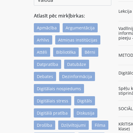
Lekcija
Atlasīt pēc mirkļbirkas:
Apmācība
Argumentācija
Vadlīni
inform
pieeju 
Arhīvs
Atmiņas institūcijas
Attēli
Bibliotēka
Bērni
METODI
Datpratība
Datubāze
Digitāl
Debates
Dezinformācija
Spēļu k
Digitālais nospiedums
stiprin
Digitālais stress
Digitāls
SOCIĀL
Digitālā pratība
Diskusija
KRITIS
Drošība
Dziļviltojumi
Filma
klase)