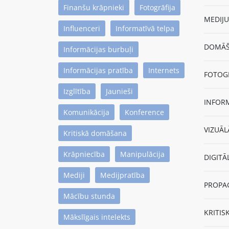
Finanšu krāpnieki
Fotogrāfija
MEDIJU 
Influenceri
Informatīvā telpa
DOMĀŠA
Informācijas burbuļi
Informācijas pratība
Internets
FOTOGR
Izglītība
Jaunieši
INFORM
Komunikācija
Konference
VIZUĀLĀ
Kritiskā domāšana
Krāpniecība
Manipulācija
DIGITĀL
Mediji
Medijpratība
PROPAG
Mācību stunda
KRITIS
Mākslīgais intelekts