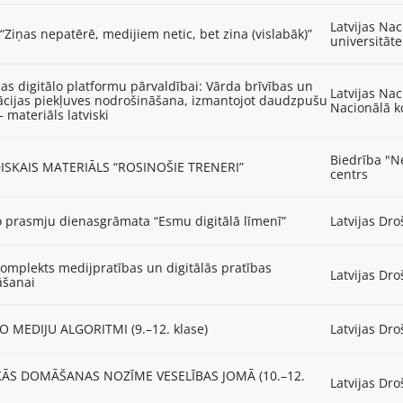
Latvijas Nac
 “Ziņas nepatērē, medijiem netic, bet zina (vislabāk)”
universitāte
jas digitālo platformu pārvaldībai: Vārda brīvības un
Latvijas Nac
ācijas piekļuves nodrošināšana, izmantojot daudzpušu
Nacionālā k
– materiāls latviski
Biedrība "Ne
SKAIS MATERIĀLS “ROSINOŠIE TRENERI”
centrs
o prasmju dienasgrāmata “Esmu digitālā līmenī”
Latvijas Dro
omplekts medijpratības un digitālās pratības
Latvijas Dro
āšanai
O MEDIJU ALGORITMI (9.–12. klase)
Latvijas Dro
KĀS DOMĀŠANAS NOZĪME VESELĪBAS JOMĀ (10.–12.
Latvijas Dro