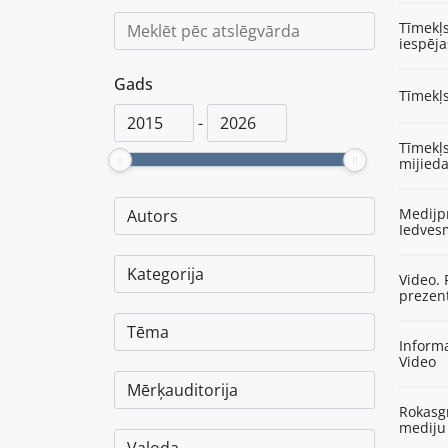
Tīmekļs
iespēja
Gads
Tīmekļs
-
Tīmekļs
mijieda
Medijpr
Iedves
Video. 
prezent
Inform
Video
Rokasgr
mediju