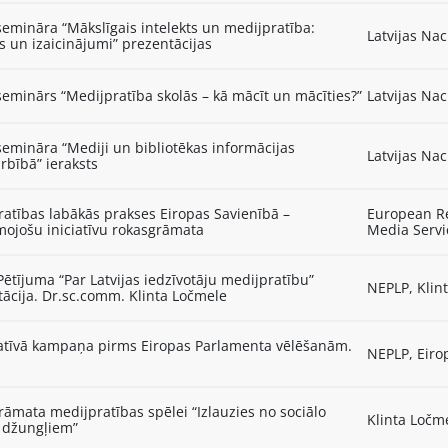
emināra “Mākslīgais intelekts un medijpratība:
Latvijas Nac
s un izaicinājumi” prezentācijas
eminārs “Medijpratība skolās – kā mācīt un mācīties?”
Latvijas Nac
emināra “Mediji un bibliotēkas informācijas
Latvijas Nac
rbībā” ieraksts
atības labākās prakses Eiropas Savienībā –
European Re
mojošu iniciatīvu rokasgrāmata
Media Servi
Pētījuma “Par Latvijas iedzīvotāju medijpratību”
NEPLP, Klin
ācija. Dr.sc.comm. Klinta Ločmele
atīvā kampaņa pirms Eiropas Parlamenta vēlēšanām.
NEPLP, Eiro
āmata medijpratības spēlei “Izlauzies no sociālo
Klinta Ločme
 džungļiem”