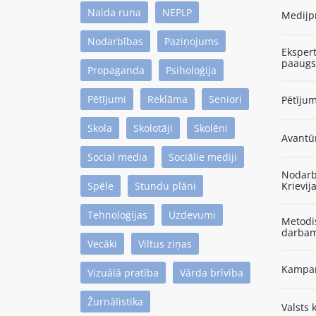
Naida runa
NEPLP
Medijp
Nodarbības
Paziņojums
Eksper
paaugst
Propaganda
Psiholoģija
Pētījumi
Reklāma
Seniori
Pētījum
Skola
Skolotāji
Skolēni
Avantū
Social media
Sociālie mediji
Nodarbī
Spēle
Stundu plāni
Krievij
Tehnoloģijas
Uzdevumi
Metodis
darbam
Vecāki
Viltus ziņas
Kampaņ
Vizuālā pratība
Vārda brīvība
Žurnālistika
Valsts 