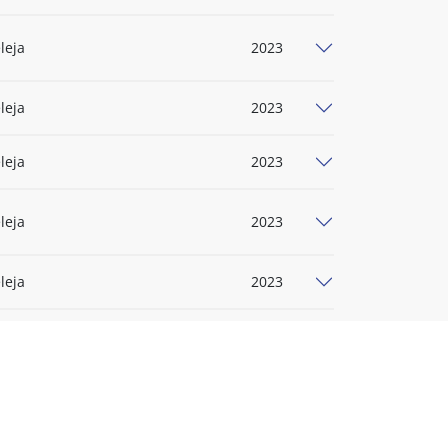
leja
2023
leja
2023
leja
2023
leja
2023
leja
2023
leja
2023
leja
2023