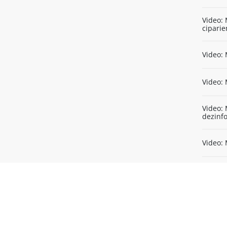
Video: 
cipari
Video: 
Video: 
Video: 
dezinfo
Video: 
Video: 
sazvēre
Video: 