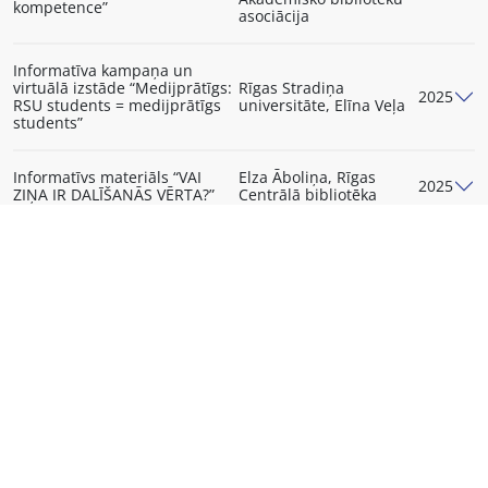
kompetence”
asociācija
Informatīva kampaņa un
virtuālā izstāde “Medijprātīgs:
Rīgas Stradiņa
2025
RSU students = medijprātīgs
universitāte, Elīna Veļa
students”
Informatīvs materiāls “VAI
Elza Āboliņa, Rīgas
2025
ZIŅA IR DALĪŠANĀS VĒRTA?”
Centrālā bibliotēka
4 jauni medijpratības
Latvijas Drošāka
2024
nodarbību plāni
interneta centrs
Rokasgrāmata pedagogiem
Latvijas Drošāka
2024
“Esi Interneta izcilnieks”
interneta centrs
Latvijas Drošāka
Materiālu kopa “Make it clear”
2024
interneta centrs
GALDA SPĒLE “DIGITĀLIE
Latvijas Drošāka
2024
PRĀTNIEKI”
interneta centrs