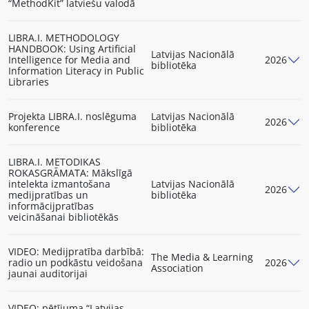
“MethodKit” latviešu valodā
LIBRA.I. METHODOLOGY
HANDBOOK: Using Artificial
Latvijas Nacionālā
Intelligence for Media and
2026
bibliotēka
Information Literacy in Public
Libraries
Projekta LIBRA.I. noslēguma
Latvijas Nacionālā
2026
konference
bibliotēka
LIBRA.I. METODIKAS
ROKASGRĀMATA: Mākslīgā
intelekta izmantošana
Latvijas Nacionālā
2026
medijpratības un
bibliotēka
informācijpratības
veicināšanai bibliotēkās
VIDEO: Medijpratība darbībā:
The Media & Learning
radio un podkāstu veidošana
2026
Association
jaunai auditorijai
VIDEO: pētījuma “Latvijas