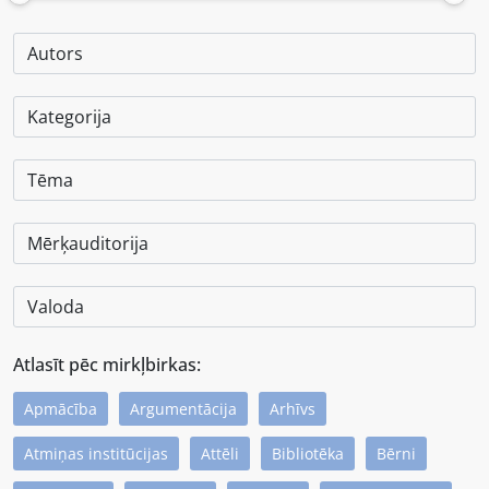
Atlasīt pēc mirkļbirkas:
Apmācība
Argumentācija
Arhīvs
Atmiņas institūcijas
Attēli
Bibliotēka
Bērni