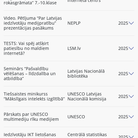
interneta centrs
rokasgrāmata” 7.-10.klase
Video. Pētījuma “Par Latvijas
iedzīvotāju medijpratību”
NEPLP
2025
prezentācijas pasākums
TESTS: Vai spēj atšķirt
patiesību no maldiem
LSM.lv
2025
internetā?
Seminārs “Pašvaldību
Latvijas Nacionālā
vēlēšanas – līdzdalība un
2025
bibliotēka
atbildība”
Tiešsaistes minikurss
UNESCO Latvijas
2025
“Mākslīgais intelekts izglītībā”
Nacionālā komisija
Pārskats par UNESCO
UNESCO
2025
multimediju rīku medijiem
Iedzīvotāju IKT lietošanas
Centrālā statistikas
2025