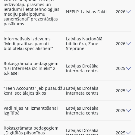
iedzīvotāju prasmes un
ieradumi lietot tehnoloģijas
NEPLP, Latvijas Fakti
2026
mediju pakalpojumu
saņemšanai” prezentācijas
pasākums
Informatīvais izdevums
Latvijas Nacionālā
“Medijpratības pamati
bibliotēka, Zane
2026
bibliotēku speciālistiem”
Steprāne
Rokasgrāmata pedagogiem
Latvijas Drošāka
“Esi Interneta izcilnieks” 2.-
2025
interneta centrs
6.klasei
“Teen Accounts” jeb pusaudžu
Latvijas Drošāka
2025
konti sociālajos tīklos
interneta centrs
Vadlīnijas MI izmantošanai
Latvijas Drošāka
2025
izglītībā
interneta centrs
Rokasgrāmata pedagogiem
Latvijas Drošāka
„Digitālās pilsonības
2025