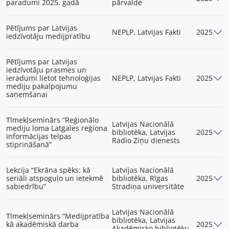
paradumi 2025. gadā
pārvalde
Pētījums par Latvijas
NEPLP, Latvijas Fakti
2025
iedzīvotāju medijpratību
Pētījums par Latvijas
iedzīvotāju prasmes un
ieradumi lietot tehnoloģijas
NEPLP, Latvijas Fakti
2025
mediju pakalpojumu
saņemšanai
Tīmekļseminārs “Reģionālo
Latvijas Nacionālā
mediju loma Latgales reģiona
bibliotēka, Latvijas
2025
informācijas telpas
Radio Ziņu dienests
stiprināšanā”
Lekcija “Ekrāna spēks: kā
Latvijas Nacionālā
seriāli atspoguļo un ietekmē
bibliotēka, Rīgas
2025
sabiedrību”
Stradiņa universitāte
Latvijas Nacionālā
Tīmekļseminārs “Medijpratība
bibliotēka, Latvijas
kā akadēmiskā darba
2025
Akadēmisko bibliotēku