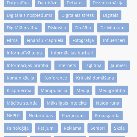
Datpratība
Datubāze
Debates
Dezinformācija
Digitālais nospiedums
Digitālais stress
Digitāls
Digitālā pratība
Diskusija
Drošība
Dziļviltojumi
Filma
Finanšu krāpnieki
Fotogrāfija
Influenceri
Informatīvā telpa
Informācijas burbuļi
Informācijas pratība
Internets
Izglītība
Jaunieši
Komunikācija
Konference
Kritiskā domāšana
Krāpniecība
Manipulācija
Mediji
Medijpratība
Mācību stunda
Mākslīgais intelekts
Naida runa
NEPLP
Nodarbības
Paziņojums
Propaganda
Psiholoģija
Pētījumi
Reklāma
Seniori
Skola