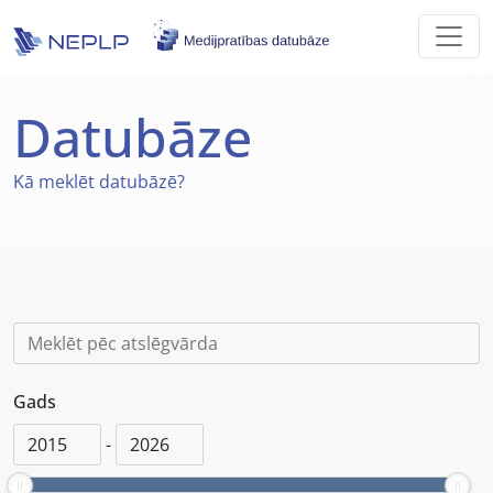
Skip to main content
Datubāze
Kā
meklēt datubāzē?
Gads
-