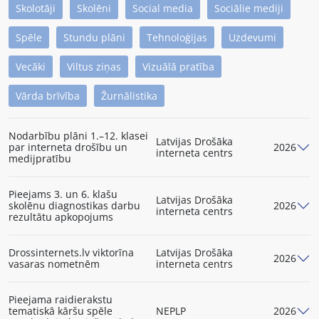
Skolotāji
Skolēni
Social media
Sociālie mediji
Spēle
Stundu plāni
Tehnoloģijas
Uzdevumi
Vecāki
Viltus ziņas
Vizuālā pratība
Vārda brīvība
Žurnālistika
Nodarbību plāni 1.–12. klasei
Latvijas Drošāka
par interneta drošību un
2026
interneta centrs
medijpratību
Pieejams 3. un 6. klašu
Latvijas Drošāka
skolēnu diagnostikas darbu
2026
interneta centrs
rezultātu apkopojums
Drossinternets.lv viktorīna
Latvijas Drošāka
2026
vasaras nometnēm
interneta centrs
Pieejama raidierakstu
tematiskā kāršu spēle
NEPLP
2026