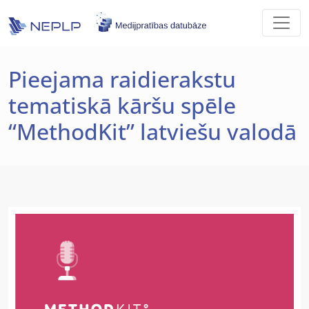
Skip to main content
Pieejama raidierakstu
tematiskā kāršu spēle
“MethodKit” latviešu valodā