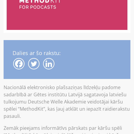
Dalies ar šo rakstu:
Nacionālā elektronisko plašsaziņas līdzekļu padome
sadarbībā ar Gētes institūtu Latvijā sagatavoja latviešu
tulkojumu Deutsche Welle Akademie veidotājai kāršu
spēlei “MethodKit”, kas ļauj atklāt un iepazīt raidierakstu
pasauli.
Zemāk pieejams informātīvs pārskats par kāršu spēli