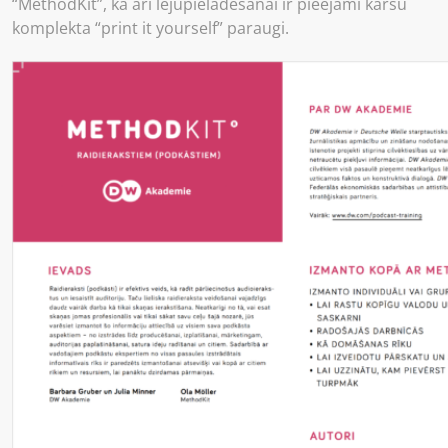
“MethodKit”, kā arī lejupielādēšanai ir pieejami kāršu
komplekta “print it yourself” paraugi.